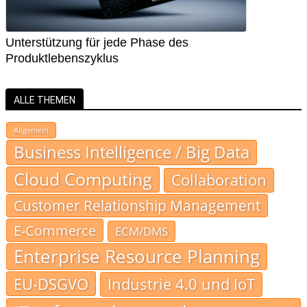
Unterstützung für jede Phase des
Produktlebenszyklus
ALLE THEMEN
Allgemein
Business Intelligence / Big Data
Cloud Computing
Collaboration
Customer Relationship Management
E-Commerce
ECM/DMS
Enterprise Resource Planning
EU-DSGVO
Industrie 4.0 und IoT