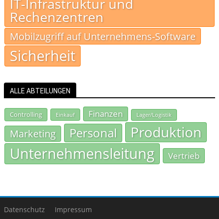
IT-Infrastruktur und
Rechenzentren
Mobilzugriff auf Unternehmens-Software
Sicherheit
ALLE ABTEILUNGEN
Finanzen
Controlling
Einkauf
Lager/Logistik
Produktion
Personal
Marketing
Unternehmensleitung
Vertrieb
Datenschutz
Impressum