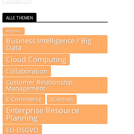
ALLE THEMEN
Allgemein
Business Intelligence / Big
Data
Cloud Computing
Collaboration
Customer Relationship
Management
E-Commerce
ECM/DMS
Enterprise Resource
Planning
EU-DSGVO