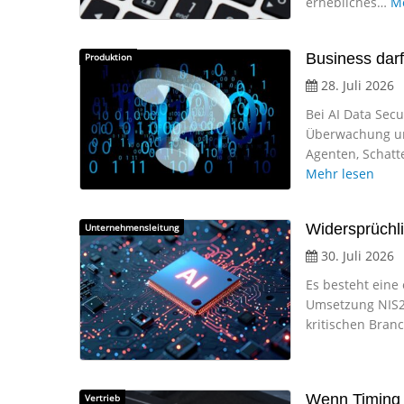
erhebliches…
Me
Business dar
Produktion
28. Juli 2026
Bei AI Data Secu
Überwachung un
Agenten, Schat
Mehr lesen
Widersprüchl
Unternehmensleitung
30. Juli 2026
Es besteht eine
Umsetzung NIS2
kritischen Bran
Wenn Timing 
Vertrieb