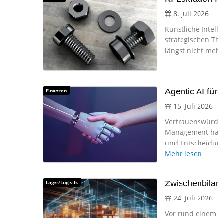
8. Juli 2026
Künstliche Inte
strategischen Th
längst nicht meh
Agentic AI f
Finanzen
15. Juli 2026
Vertrauenswürdi
Management hat N
und Entscheidu
Mehr lesen
Zwischenbilan
Lager/Logistik
24. Juli 2026
Vor rund einem 