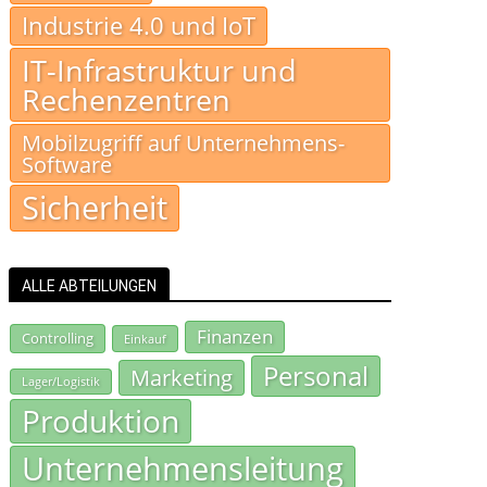
Industrie 4.0 und IoT
IT-Infrastruktur und
Rechenzentren
Mobilzugriff auf Unternehmens-
Software
Sicherheit
ALLE ABTEILUNGEN
Finanzen
Controlling
Einkauf
Personal
Marketing
Lager/Logistik
Produktion
Unternehmensleitung