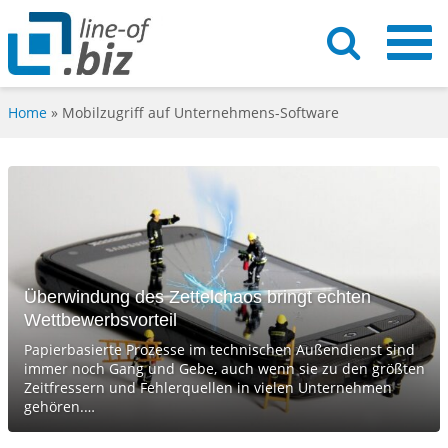
Home
»
Mobilzugriff auf Unternehmens-Software
Überwindung des Zettelchaos bringt echten
Wettbewerbsvorteil
Papierbasierte Prozesse im technischen Außendienst sind
immer noch Gang und Gebe, auch wenn sie zu den größten
Zeitfressern und Fehlerquellen in vielen Unternehmen
gehören.…