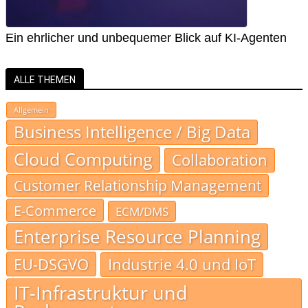
Ein ehrlicher und unbequemer Blick auf KI-Agenten
ALLE THEMEN
Allgemein
Business Intelligence / Big Data
Cloud Computing
Collaboration
Customer Relationship Management
E-Commerce
ECM/DMS
Enterprise Resource Planning
EU-DSGVO
Industrie 4.0 und IoT
IT-Infrastruktur und