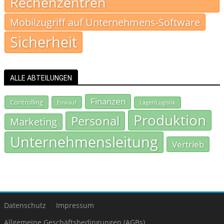
Rechenzentren
Mobilzugriff auf Unternehmens-Software
Sicherheit
ALLE ABTEILUNGEN
Finanzen
Controlling
Einkauf
Lager/Logistik
Produktion
Personal
Marketing
Unternehmensleitung
Vertrieb
Datenschutz
Impressum
Allgemeine Geschäftsbedingungen (AGBs)