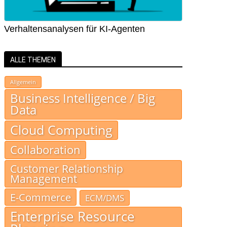
Verhaltensanalysen für KI-Agenten
ALLE THEMEN
Allgemein
Business Intelligence / Big
Data
Cloud Computing
Collaboration
Customer Relationship
Management
E-Commerce
ECM/DMS
Enterprise Resource