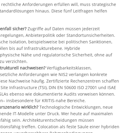
echtliche Anforderungen erfüllen will, muss strategische
tandardlösungen hinaus. Diese fünf Leitfragen helfen
enfall sicher?
Zugriffe auf Daten müssen jederzeit
nregelungen, Anbieterpolitik oder Standortunsicherheiten.
che Isolation, beispielsweise bei politischen Sanktionen,
llen bis auf Infrastrukturebene. Hybride
 physische Nähe und regulatorische Sicherheit, ohne auf
zu verzichten.
trukturell nachweisen?
Verfügbarkeitsklassen,
etzliche Anforderungen wie NIS2 verlangen konkrete
se Nachweise häufig. Zertifizierte Rechenzentren schaffen
d Site Infrastructure (TSI), DIN EN 50600 ISO 27001 und ISAE
e SLAs ebenso wie dokumentierte Audits vorweisen können.
en– insbesondere für KRITIS-nahe Bereiche.
urszenario wirklich?
Technologische Entwicklungen, neue
hende IT-Modelle unter Druck. Wer heute auf maximalen
nfähig sein. Architekturentscheidungen müssen
ionsfähig treffen. Colocation als feste Säule einer hybriden