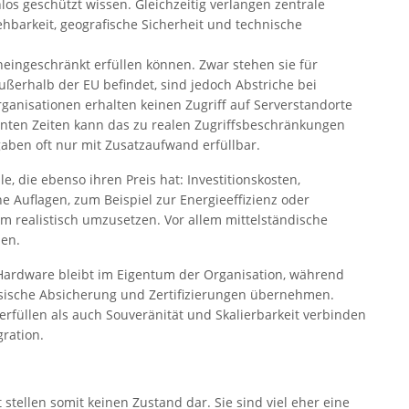
los geschützt wissen. Gleichzeitig verlangen zentrale
ehbarkeit, geografische Sicherheit und technische
neingeschränkt erfüllen können. Zwar stehen sie für
 außerhalb der EU befindet, sind jedoch Abstriche bei
anisationen erhalten keinen Zugriff auf Serverstandorte
nnten Zeiten kann das zu realen Zugriffsbeschränkungen
aben oft nur mit Zusatzaufwand erfüllbar.
 die ebenso ihren Preis hat: Investitionskosten,
 Auflagen, zum Beispiel zur Energieeffizienz oder
m realistisch umzusetzen. Vor allem mittelständische
zen.
e Hardware bleibt im Eigentum der Organisation, während
ysische Absicherung und Zertifizierungen übernehmen.
rfüllen als auch Souveränität und Skalierbarkeit verbinden
ration.
tellen somit keinen Zustand dar. Sie sind viel eher eine