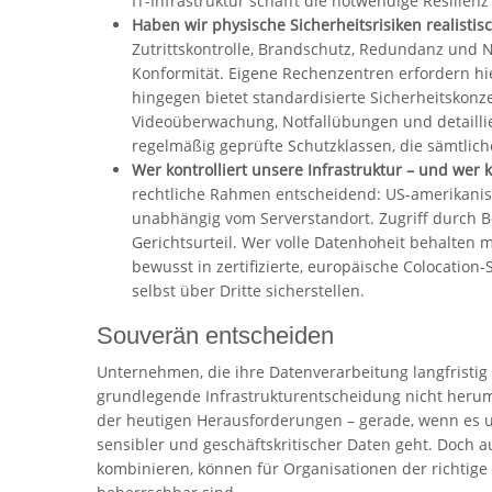
IT-Infrastruktur schafft die notwendige Resil
Haben wir physische Sicherheitsrisiken realistis
Zutrittskontrolle, Brandschutz, Redundanz und 
Konformität. Eigene Rechenzentren erfordern hie
hingegen bietet standardisierte Sicherheitskonz
Videoüberwachung, Notfallübungen und detaillie
regelmäßig geprüfte Schutzklassen, die sämtlich
Wer kontrolliert unsere Infrastruktur – und wer 
rechtliche Rahmen entscheidend: US-amerikanis
unabhängig vom Serverstandort. Zugriff durch B
Gerichtsurteil. Wer volle Datenhoheit behalten mö
bewusst in zertifizierte, europäische Colocation-
selbst über Dritte sicherstellen.
Souverän entscheiden
Unternehmen, die ihre Datenverarbeitung langfristi
grundlegende Infrastrukturentscheidung nicht herum.
der heutigen Herausforderungen – gerade, wenn es um
sensibler und geschäftskritischer Daten geht. Doch a
kombinieren, können für Organisationen der richtige 