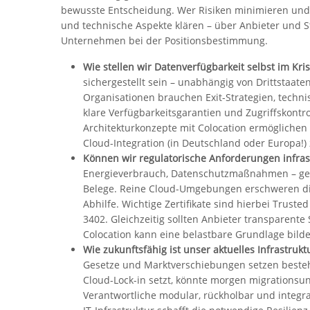
bewusste Entscheidung. Wer Risiken minimieren und r
und technische Aspekte klären – über Anbieter und S
Unternehmen bei der Positionsbestimmung.
Wie stellen wir Datenverfügbarkeit selbst im Kris
sichergestellt sein – unabhängig von Drittstaate
Organisationen brauchen Exit-Strategien, technis
klare Verfügbarkeitsgarantien und Zugriffskontro
Architekturkonzepte mit Colocation ermöglichen
Cloud-Integration (in Deutschland oder Europa!) 
Können wir regulatorische Anforderungen infras
Energieverbrauch, Datenschutzmaßnahmen – ges
Belege. Reine Cloud-Umgebungen erschweren die
Abhilfe. Wichtige Zertifikate sind hierbei Truste
3402. Gleichzeitig sollten Anbieter transparent
Colocation kann eine belastbare Grundlage bild
Wie zukunftsfähig ist unser aktuelles Infrastrukt
Gesetze und Marktverschiebungen setzen beste
Cloud-Lock-in setzt, könnte morgen migrationsu
Verantwortliche modular, rückholbar und integrat