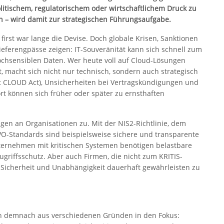
litischem, regulatorischem oder wirtschaftlichem Druck zu
en – wird damit zur strategischen Führungsaufgabe.
 first war lange die Devise. Doch globale Krisen, Sanktionen
ieferengpässe zeigen: IT-Souveränität kann sich schnell zum
ochsensiblen Daten. Wer heute voll auf Cloud-Lösungen
 macht sich nicht nur technisch, sondern auch strategisch
rt CLOUD Act), Unsicherheiten bei Vertragskündigungen und
rt können sich früher oder später zu ernsthaften
en an Organisationen zu. Mit der NIS2-Richtlinie, dem
VO-Standards sind beispielsweise sichere und transparente
nternehmen mit kritischen Systemen benötigen belastbare
griffsschutz. Aber auch Firmen, die nicht zum KRITIS-
Sicherheit und Unabhängigkeit dauerhaft gewährleisten zu
nen demnach aus verschiedenen Gründen in den Fokus: