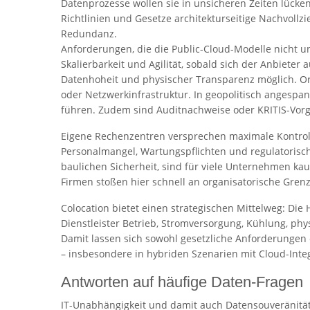
Datenprozesse wollen sie in unsicheren Zeiten lücken
Richtlinien und Gesetze architekturseitige Nachvollzi
Redundanz.
Anforderungen, die die Public-Cloud-Modelle nicht u
Skalierbarkeit und Agilität, sobald sich der Anbieter
Datenhoheit und physischer Transparenz möglich. Org
oder Netzwerkinfrastruktur. In geopolitisch angespa
führen. Zudem sind Auditnachweise oder KRITIS-Vorg
Eigene Rechenzentren versprechen maximale Kontrolle,
Personalmangel, Wartungspflichten und regulatorische
baulichen Sicherheit, sind für viele Unternehmen kau
Firmen stoßen hier schnell an organisatorische Gren
Colocation bietet einen strategischen Mittelweg: Di
Dienstleister Betrieb, Stromversorgung, Kühlung, ph
Damit lassen sich sowohl gesetzliche Anforderungen e
– insbesondere in hybriden Szenarien mit Cloud-Integ
Antworten auf häufige Daten-Fragen
IT-Unabhängigkeit und damit auch Datensouveränität s