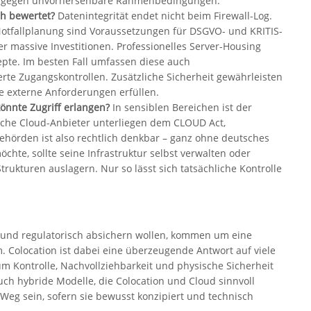
ienz gegen unvorhersehbare Rahmenbedingungen.
ch bewertet?
Datenintegrität endet nicht beim Firewall-Log.
Notfallplanung sind Voraussetzungen für DSGVO- und KRITIS-
r massive Investitionen. Professionelles Server-Housing
epte. Im besten Fall umfassen diese auch
rte Zugangskontrollen. Zusätzliche Sicherheit gewährleisten
e externe Anforderungen erfüllen.
könnte Zugriff erlangen?
In sensiblen Bereichen ist der
che Cloud-Anbieter unterliegen dem CLOUD Act,
ehörden ist also rechtlich denkbar – ganz ohne deutsches
chte, sollte seine Infrastruktur selbst verwalten oder
Strukturen auslagern. Nur so lässt sich tatsächliche Kontrolle
g und regulatorisch absichern wollen, kommen um eine
 Colocation ist dabei eine überzeugende Antwort auf viele
 Kontrolle, Nachvollziehbarkeit und physische Sicherheit
uch hybride Modelle, die Colocation und Cloud sinnvoll
Weg sein, sofern sie bewusst konzipiert und technisch