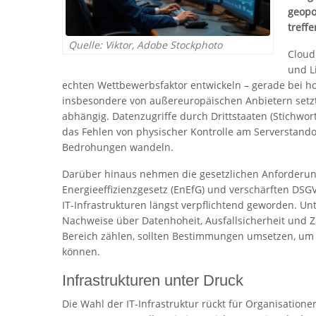
geopo
treff
Quelle: Viktor, Adobe Stockphoto
Cloud
und L
echten Wettbewerbsfaktor entwickeln – gerade bei h
insbesondere von außereuropäischen Anbietern setzt,
abhängig. Datenzugriffe durch Drittstaaten (Stichwo
das Fehlen von physischer Kontrolle am Serverstando
Bedrohungen wandeln.
Darüber hinaus nehmen die gesetzlichen Anforderung
Energieeffizienzgesetz (EnEfG) und verschärften DSG
IT-Infrastrukturen längst verpflichtend geworden. U
Nachweise über Datenhoheit, Ausfallsicherheit und Zu
Bereich zählen, sollten Bestimmungen umsetzen, um 
können.
Infrastrukturen unter Druck
Die Wahl der IT-Infrastruktur rückt für Organisatio