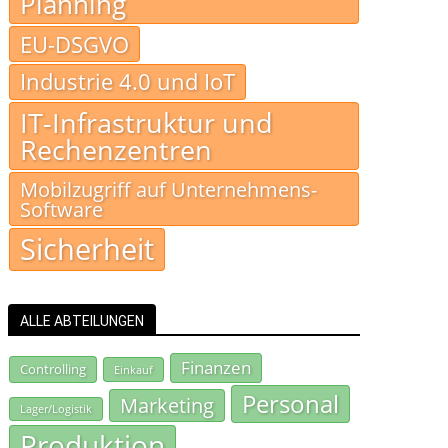
Planning
EU-DSGVO
Industrie 4.0 und IoT
IT-Infrastruktur und
Rechenzentren
Mobilzugriff auf Unternehmens-
Software
Sicherheit
ALLE ABTEILUNGEN
Finanzen
Controlling
Einkauf
Personal
Marketing
Lager/Logistik
Produktion