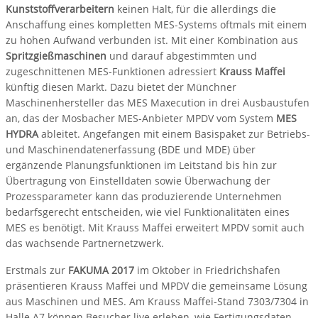
Kunststoffverarbeitern
keinen Halt, für die allerdings die
Anschaffung eines kompletten MES-Systems oftmals mit einem
zu hohen Aufwand verbunden ist. Mit einer Kombination aus
Spritzgießmaschinen
und darauf abgestimmten und
zugeschnittenen MES-Funktionen adressiert
Krauss Maffei
künftig diesen Markt. Dazu bietet der Münchner
Maschinenhersteller das MES Maxecution in drei Ausbaustufen
an, das der Mosbacher MES-Anbieter MPDV vom System
MES
HYDRA
ableitet. Angefangen mit einem Basispaket zur Betriebs-
und Maschinendatenerfassung (BDE und MDE) über
ergänzende Planungsfunktionen im Leitstand bis hin zur
Übertragung von Einstelldaten sowie Überwachung der
Prozessparameter kann das produzierende Unternehmen
bedarfsgerecht entscheiden, wie viel Funktionalitäten eines
MES es benötigt. Mit Krauss Maffei erweitert MPDV somit auch
das wachsende Partnernetzwerk.
Erstmals zur
FAKUMA 2017
im Oktober in Friedrichshafen
präsentieren Krauss Maffei und MPDV die gemeinsame Lösung
aus Maschinen und MES. Am Krauss Maffei-Stand 7303/7304 in
Halle A7 können Besucher live erleben, wie Fertigungsdaten