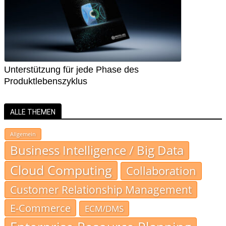
Unterstützung für jede Phase des
Produktlebenszyklus
ALLE THEMEN
Allgemein
Business Intelligence / Big Data
Cloud Computing
Collaboration
Customer Relationship Management
E-Commerce
ECM/DMS