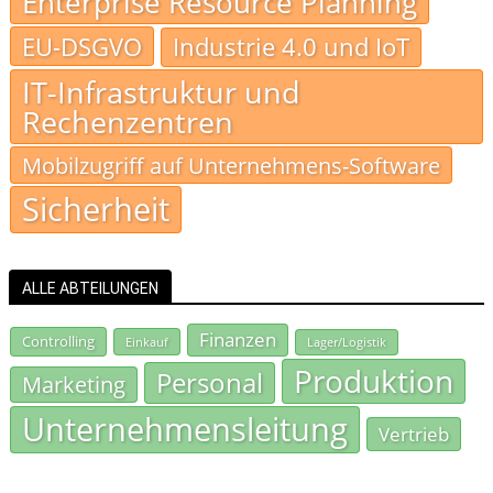
Enterprise Resource Planning
EU-DSGVO
Industrie 4.0 und IoT
IT-Infrastruktur und
Rechenzentren
Mobilzugriff auf Unternehmens-Software
Sicherheit
ALLE ABTEILUNGEN
Finanzen
Controlling
Einkauf
Lager/Logistik
Produktion
Personal
Marketing
Unternehmensleitung
Vertrieb