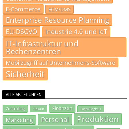
E-Commerce
ECM/DMS
Enterprise Resource Planning
EU-DSGVO
Industrie 4.0 und IoT
IT-Infrastruktur und
Rechenzentren
Mobilzugriff auf Unternehmens-Software
Sicherheit
ALLE ABTEILUNGEN
Finanzen
Controlling
Einkauf
Lager/Logistik
Produktion
Personal
Marketing