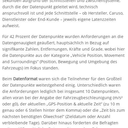
Sekunden aufgrund der Schnittstellen und Zwischensysteme,
durch die der Datenpunkt geleitet wird, technisch
anspruchsvoll ist und jede Schnittstelle – ob Hersteller, Caruso,
Dienstleister oder End-Kunde – jeweils eigene Latenzzeiten
aufweist.
Für 42 Prozent der Datenpunkte wurden Anforderungen an die
Datengenauigkeit geäußert, hauptsächlich in Bezug auf
signifikante Zahlen, Entfernungen, Kräfte und Grade, wobei hier
die Datenpunkte aus der Kategorie „Vehicle Position, Movement
and Surroundings“ (Position, Bewegung und Umgebung des
Fahrzeugs) im Fokus standen.
Beim
Datenformat
waren sich die Teilnehmer für den Großteil
der Datenpunkte weitestgehend einig. Unterschiedlich waren
die Anforderungen lediglich bei insgesamt 10 Datenpunkten,
allen voran bei der Angabe der Fahrzeugbeschleunigung (m/s²
oder g0), der aktuellen „GPS-Position & aktuelle Zeit“ (zu 10 m
genau oder 6 Stellen hinter dem Komma) oder die „Zeit bis zum
nächsten benötigten Ölwechsel“ (Zieldatum oder Anzahl
verbleibende Tage). Darüber hinaus forderten die Befragten