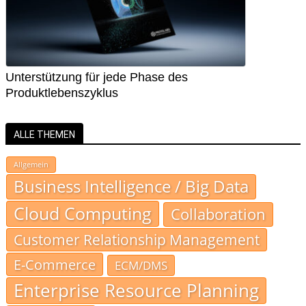
Unterstützung für jede Phase des
Produktlebenszyklus
ALLE THEMEN
Allgemein
Business Intelligence / Big Data
Cloud Computing
Collaboration
Customer Relationship Management
E-Commerce
ECM/DMS
Enterprise Resource Planning