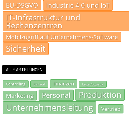
EU-DSGVO
Industrie 4.0 und IoT
IT-Infrastruktur und
Rechenzentren
Mobilzugriff auf Unternehmens-Software
Sicherheit
ALLE ABTEILUNGEN
Finanzen
Controlling
Einkauf
Lager/Logistik
Produktion
Personal
Marketing
Unternehmensleitung
Vertrieb