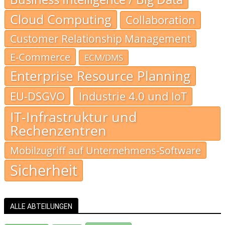
Cloud Computing
Collaboration
Customer Relationship Management
E-Commerce
ECM/DMS
Enterprise Resource Planning
EU-DSGVO
Industrie 4.0 und IoT
IT-Infrastruktur und
Rechenzentren
Mobilzugriff auf Unternehmens-Software
Sicherheit
ALLE ABTEILUNGEN