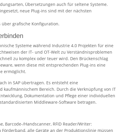
bindungsarten, Übersetzungen auch für seltene Systeme.
ngesetzt, neue Plug-ins sind mit der nächsten
über grafische Konfiguration.
erbinden
nnische Systeme während Industrie 4.0 Projekten für eine
ichtweisen der IT- und OT-Welt zu Verständnisproblemen
hnell zu komplex oder teuer wird. Den Brückenschlag
leware, wenn diese mit entsprechenden Plug-ins eine
e ermöglicht.
ch in SAP übertragen. Es entsteht eine
nd kaufmännischem Bereich. Durch die Verknüpfung von IT
Entwicklung, Dokumentation und Pflege einer individuellen
er standardisierten Middleware-Software betragen.
e, Barcode-/Handscanner, RFID Reader/Writer:
Förderband, alle Geräte an der Produktionslinie müssen