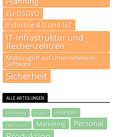
Planning
EU-DSGVO
Industrie 4.0 und IoT
IT-Infrastruktur und
Rechenzentren
Mobilzugriff auf Unternehmens-
Software
Sicherheit
ALLE ABTEILUNGEN
Finanzen
Controlling
Einkauf
Personal
Marketing
Lager/Logistik
Produktion