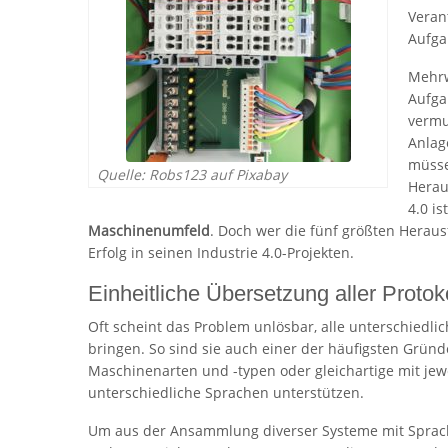
Veran
Aufga
Mehrw
Aufgab
vermu
Anlag
müsse
Quelle: Robs123 auf Pixabay
Herau
4.0 is
Maschinenumfeld
. Doch wer die fünf größten Heraus
Erfolg in seinen Industrie 4.0-Projekten.
Einheitliche Übersetzung aller Protok
Oft scheint das Problem unlösbar, alle unterschiedlic
bringen. So sind sie auch einer der häufigsten Gründ
Maschinenarten und -typen oder gleichartige mit jew
unterschiedliche Sprachen unterstützen.
Um aus der Ansammlung diverser Systeme mit Sprache