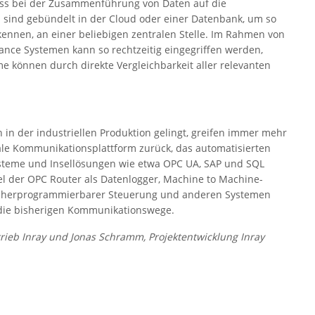
uss bei der Zusammenführung von Daten auf die
n sind gebündelt in der Cloud oder einer Datenbank, um so
kennen, an einer beliebigen zentralen Stelle. Im Rahmen von
ance Systemen kann so rechtzeitig eingegriffen werden,
me können durch direkte Vergleichbarkeit aller relevanten
n in der industriellen Produktion gelingt, greifen immer mehr
le Kommunikationsplattform zurück, das automatisierten
ysteme und Insellösungen wie etwa OPC UA, SAP und SQL
el der OPC Router als Datenlogger, Machine to Machine-
peicherprogrammierbarer Steuerung und anderen Systemen
 die bisherigen Kommunikationswege.
ertrieb Inray und Jonas Schramm, Projektentwicklung Inray