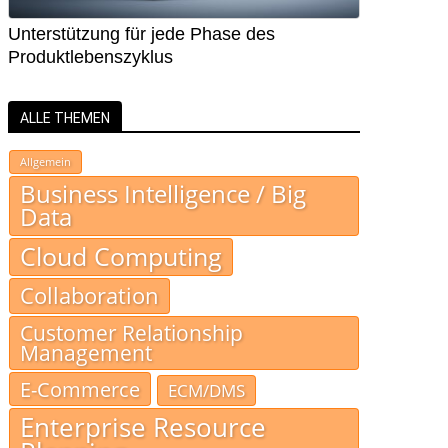
Unterstützung für jede Phase des
Produktlebenszyklus
ALLE THEMEN
Allgemein
Business Intelligence / Big
Data
Cloud Computing
Collaboration
Customer Relationship
Management
E-Commerce
ECM/DMS
Enterprise Resource