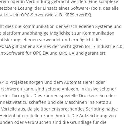
rein oder in Verbindung gebracht werden. Eine komplexe
setzbare Lösung, der Einsatz eines Software-Tools, das alle
tzt – ein OPC-Server (wie z. B. KEPServerEX).
cht dies die Kommunikation der verschiedenen Systeme und
ie plattformunabhängige Möglichkeit zur Kommunikation
matisierungsebenen verwendet und ermöglicht die
PC UA
gilt daher als eines der wichtigsten IoT- / Industrie 4.0-
ent-Software für
OPC DA
und OPC UA und garantiert
ie 4.0 Projektes sorgen und dem Automatisierer oder
erschweren kann, sind seltene Anlagen, inklusive seltener
sierter Form gibt. Dies können spezielle Drucker sein oder
nektivität zu schaffen und die Maschinen ins Netz zu
 Vorteile aus, da sie über entsprechendes Scripting native
 Heidenhain erstellen kann. Vorteil: Die Aufzeichnung von
ründen oder Verbräuchen sind die Grundlage für die