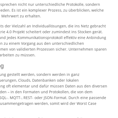
prechen nicht nur unterschiedliche Protokolle, sondern
eden. Es ist ein komplexer Prozess, zu überblicken, welche
 Mehrwert zu erhalten.
 der Vielzahl an Individuallösungen, die ins Netz gebracht
e 4.0 Projekt scheitert oder zumindest ins Stocken gerät.
n und jedes Kommunikationsprotokoll effektiv eine Anbindung
en zu einem Vorgang aus den unterschiedlichen
hmen von validierten Prozessen sicher. Unternehmen sparen
arbeiten zu müssen.
ng
gung gestellt werden, sondern werden in ganz
euerungen, Clouds, Datenbanken oder lokalen
ung oft elementar und dafür müssen Daten aus den diversen
en – in den Formaten und Protokollen, die von dem
-, SQL-. MQTT-, REST- oder JSON-Format. Durch eine passende
usammengetragen werden, somit wird der Worst Case