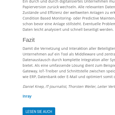
Ein durch und durch digitalisiertes Unternehmen m
Papierversion zurück wechseln. Alle relevanten Date
Zustände und Effizienz der weltweiten Anlagen zu er
Condition Based Monitoring- oder Predictive Mainten
schon bevor eine Anlage stillsteht. Eventuelle Proble
Daten leicht analysiert und schnell beseitigt werden.
Fazit
Damit die Vernetzung und Interaktion aller Beteiligte
Unternehmen auf ein Tool als Middleware und zentra
Datenaustausch durch komplette Integration aller S
bietet. Als eine umfassende Lösung dient zum Beispi
Gateway, IoT-Treiber und Schnittstelle zwischen s
wie ERP, Datenbank oder E-Mail und optimiert somit
Daniel Knep, IT-Journalist, Thorsten Weiler, Leiter V
Inray
LESEN SIE AUCH