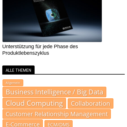
Unterstützung für jede Phase des
Produktlebenszyklus
ALLE THEMEN
Allgemein
Business Intelligence / Big Data
Cloud Computing
Collaboration
Customer Relationship Management
E-Commerce
ECM/DMS