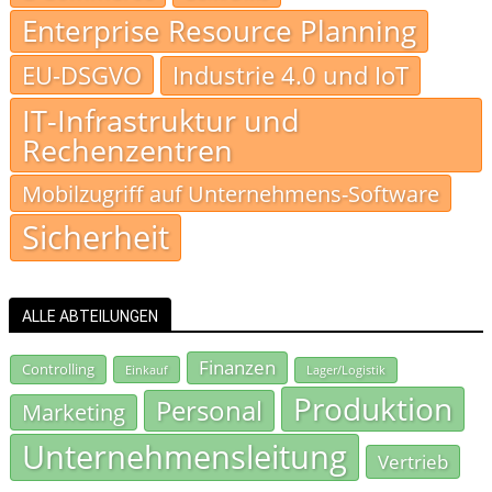
Enterprise Resource Planning
EU-DSGVO
Industrie 4.0 und IoT
IT-Infrastruktur und
Rechenzentren
Mobilzugriff auf Unternehmens-Software
Sicherheit
ALLE ABTEILUNGEN
Finanzen
Controlling
Einkauf
Lager/Logistik
Produktion
Personal
Marketing
Unternehmensleitung
Vertrieb