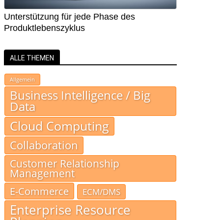
Unterstützung für jede Phase des
Produktlebenszyklus
ALLE THEMEN
Allgemein
Business Intelligence / Big
Data
Cloud Computing
Collaboration
Customer Relationship
Management
E-Commerce
ECM/DMS
Enterprise Resource