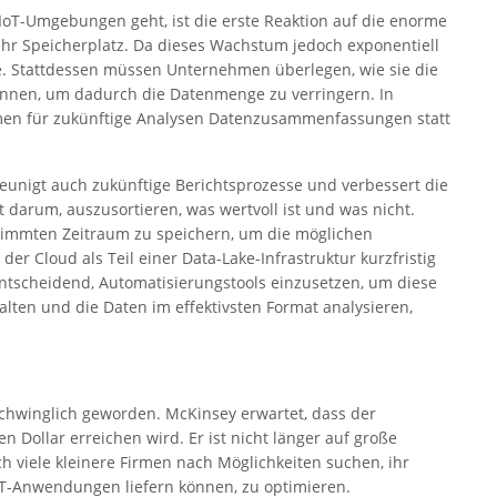
IoT-Umgebungen geht, ist die erste Reaktion auf die enorme
r Speicherplatz. Da dieses Wachstum jedoch exponentiell
tegie. Stattdessen müssen Unternehmen überlegen, wie sie die
nen, um dadurch die Datenmenge zu verringern. In
hmen für zukünftige Analysen Datenzusammenfassungen statt
leunigt auch zukünftige Berichtsprozesse und verbessert die
t darum, auszusortieren, was wertvoll ist und was nicht.
estimmten Zeitraum zu speichern, um die möglichen
er Cloud als Teil einer Data-Lake-Infrastruktur kurzfristig
entscheidend, Automatisierungstools einzusetzen, um diese
lten und die Daten im effektivsten Format analysieren,
schwinglich geworden. McKinsey erwartet, dass der
en Dollar erreichen wird. Er ist nicht länger auf große
 viele kleinere Firmen nach Möglichkeiten suchen, ihr
oT-Anwendungen liefern können, zu optimieren.