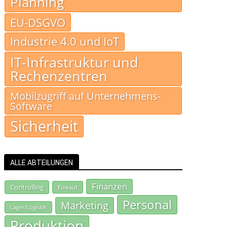
Planning
EU-DSGVO
Industrie 4.0 und IoT
IT-Infrastruktur und
Rechenzentren
Mobilzugriff auf Unternehmens-
Software
Sicherheit
ALLE ABTEILUNGEN
Finanzen
Controlling
Einkauf
Personal
Marketing
Lager/Logistik
Produktion