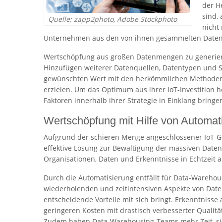
der H
sind,
Quelle: zapp2photo, Adobe Stockphoto
nicht
Unternehmen aus den von ihnen gesammelten Daten
Wertschöpfung aus großen Datenmengen zu generieren
Hinzufügen weiterer Datenquellen, Datentypen und
gewünschten Wert mit den herkömmlichen Methoden 
erzielen. Um das Optimum aus ihrer IoT-Investitio
Faktoren innerhalb ihrer Strategie in Einklang bringe
Wertschöpfung mit Hilfe von Automat
Aufgrund der schieren Menge angeschlossener IoT-Gerä
effektive Lösung zur Bewältigung der massiven Date
Organisationen, Daten und Erkenntnisse in Echtzeit
Durch die Automatisierung entfällt für Data-Warehou
wiederholenden und zeitintensiven Aspekte von Dat
entscheidende Vorteile mit sich bringt. Erkenntnisse
geringeren Kosten mit drastisch verbesserter Qualitä
Zudem haben Data-Warehousing-Teams mehr Zeit, sich