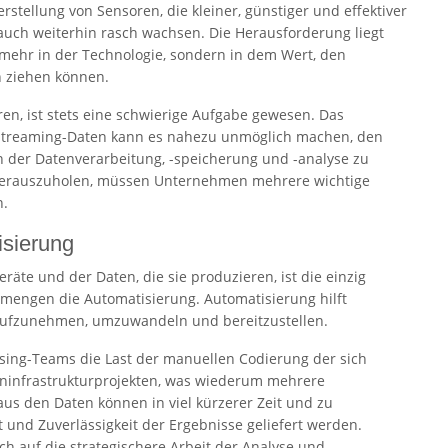
erstellung von Sensoren, die kleiner, günstiger und effektiver
 auch weiterhin rasch wachsen. Die Herausforderung liegt
 mehr in der Technologie, sondern in dem Wert, den
 ziehen können.
, ist stets eine schwierige Aufgabe gewesen. Das
 Streaming-Daten kann es nahezu unmöglich machen, den
der Datenverarbeitung, -speicherung und -analyse zu
n herauszuholen, müssen Unternehmen mehrere wichtige
n.
isierung
te und der Daten, die sie produzieren, ist die einzig
nmengen die Automatisierung. Automatisierung hilft
 aufzunehmen, umzuwandeln und bereitzustellen.
sing-Teams die Last der manuellen Codierung der sich
eninfrastrukturprojekten, was wiederum mehrere
 aus den Daten können in viel kürzerer Zeit und zu
t und Zuverlässigkeit der Ergebnisse geliefert werden.
 auf die strategischere Arbeit der Analyse und