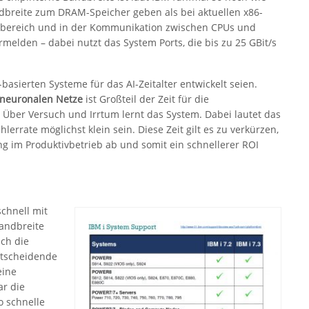
dbreite zum DRAM-Speicher geben als bei aktuellen x86-
ebereich und in der Kommunikation zwischen CPUs und
melden – dabei nutzt das System Ports, die bis zu 25 GBit/s
asierten Systeme für das AI-Zeitalter entwickelt seien.
neuronalen Netze
ist Großteil der Zeit für die
 Über Versuch und Irrtum lernt das System. Dabei lautet das
errate möglichst klein sein. Diese Zeit gilt es zu verkürzen,
ung im Produktivbetrieb ab und somit ein schnellerer ROI
schnell mit
Bandbreite
ch die
ntscheidende
eine
ar die
o schnelle