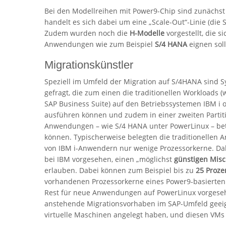
Bei den Modellreihen mit Power9-Chip sind zunächst
handelt es sich dabei um eine „Scale-Out“-Linie (die
Zudem wurden noch die
H-Modelle
vorgestellt, die 
Anwendungen wie zum Beispiel
S/4 HANA
eignen soll
Migrationskünstler
Speziell im Umfeld der Migration auf S/4HANA sind 
gefragt, die zum einen die traditionellen Workloads (w
SAP Business Suite) auf den Betriebssystemen IBM i 
ausführen können und zudem in einer zweiten Partit
Anwendungen – wie S/4 HANA unter PowerLinux – be
können. Typischerweise belegten die traditionellen
von IBM i-Anwendern nur wenige Prozessorkerne. D
bei IBM vorgesehen, einen „möglichst
günstigen Misc
erlauben. Dabei können zum Beispiel bis zu
25 Proze
vorhandenen Prozessorkerne eines Power9-basierten
Rest für neue Anwendungen auf PowerLinux vorgesehe
anstehende Migrationsvorhaben im SAP-Umfeld geei
virtuelle Maschinen angelegt haben, und diesen VMs