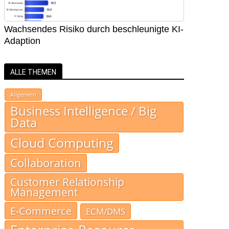
Wachsendes Risiko durch beschleunigte KI-
Adaption
ALLE THEMEN
Allgemein
Business Intelligence / Big
Data
Cloud Computing
Collaboration
Customer Relationship
Management
E-Commerce
ECM/DMS