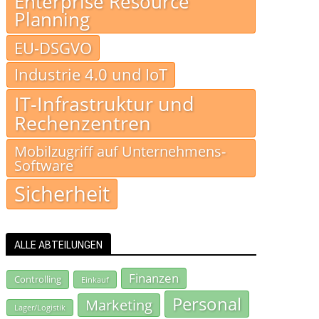
Enterprise Resource
Planning
EU-DSGVO
Industrie 4.0 und IoT
IT-Infrastruktur und
Rechenzentren
Mobilzugriff auf Unternehmens-
Software
Sicherheit
ALLE ABTEILUNGEN
Finanzen
Controlling
Einkauf
Personal
Marketing
Lager/Logistik