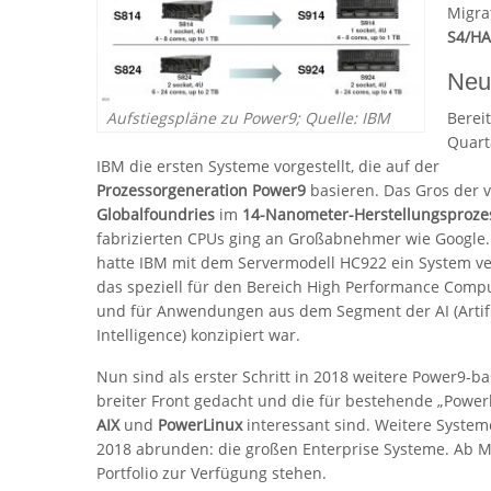
Migra
S4/H
Neu
Bereit
Aufstiegspläne zu Power9; Quelle: IBM
Quart
IBM die ersten Systeme vorgestellt, die auf der
Prozessorgeneration Power9
basieren. Das Gros der 
Globalfoundries
im
14-Nanometer-Herstellungsproze
fabrizierten CPUs ging an Großabnehmer wie Google
hatte IBM mit dem Servermodell HC922 ein System ve
das speziell für den Bereich High Performance Compu
und für Anwendungen aus dem Segment der AI (Artifi
Intelligence) konzipiert war.
Nun sind als erster Schritt in 2018 weitere Power9-b
breiter Front gedacht und die für bestehende „Pow
AIX
und
PowerLinux
interessant sind. Weitere System
2018 abrunden: die großen Enterprise Systeme. Ab Mi
Portfolio zur Verfügung stehen.