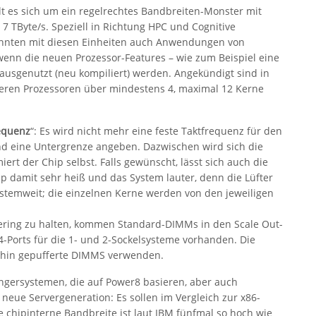
t es sich um ein regelrechtes Bandbreiten-Monster mit
7 TByte/s. Speziell in Richtung HPC und Cognitive
könnten mit diesen Einheiten auch Anwendungen von
 wenn die neuen Prozessor-Features – wie zum Beispiel eine
usgenutzt (neu kompiliert) werden. Angekündigt sind in
deren Prozessoren über mindestens 4, maximal 12 Kerne
equenz
“: Es wird nicht mehr eine feste Taktfrequenz für den
nd eine Untergrenze angeben. Dazwischen wird sich die
ert der Chip selbst. Falls gewünscht, lässt sich auch die
p damit sehr heiß und das System lauter, denn die Lüfter
ystemweit; die einzelnen Kerne werden von den jeweiligen
gering zu halten, kommen Standard-DIMMs in den Scale Out-
-Ports für die 1- und 2-Sockelsysteme vorhanden. Die
erhin gepufferte DIMMS verwenden.
gersystemen, die auf Power8 basieren, aber auch
 neue Servergeneration: Es sollen im Vergleich zur x86-
e chipinterne Bandbreite ist laut IBM fünfmal so hoch wie