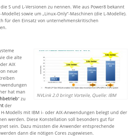
 die S und L-Versionen zu nennen. Wie aus Power8 bekannt
 S-Modelle) sowie um „Linux-Only“-Maschinen (die L-Modelle).
sich für den Einsatz von unternehmenskritischen
en.
Systeme
ie die alte
oder AIX
ion neue
treiben
 Anwendungen
aher hat man
NVLink 2.0 bringt Vorteile, Quelle: IBM
hbetrieb
“ zu
nt
der
 H-Modells mit IBM i- oder AIX-Anwendungen belegt und der
n werden. Diese Konstellation soll besonders gut für
gnet sein. Dazu müssten die Anwender entsprechende
 werden dann die nötigen Cores zugewiesen.