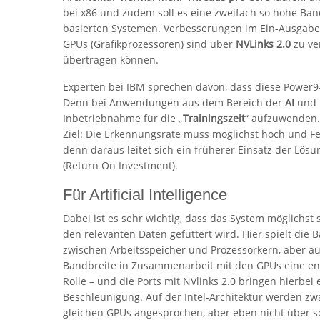
bei x86 und zudem soll es eine zweifach so hohe Ban
basierten Systemen. Verbesserungen im Ein-Ausgab
GPUs (Grafikprozessoren) sind über
NVLinks 2.0
zu ver
übertragen können.
Experten bei IBM sprechen davon, dass diese Power9-b
Denn bei Anwendungen aus dem Bereich der
AI
und
Inbetriebnahme für die „
Trainingszeit
“ aufzuwenden.
Ziel: Die Erkennungsrate muss möglichst hoch und Fehl
denn daraus leitet sich ein früherer Einsatz der Lös
(Return On Investment).
Für Artificial Intelligence
Dabei ist es sehr wichtig, dass das System möglichst 
den relevanten Daten gefüttert wird. Hier spielt die 
zwischen Arbeitsspeicher und Prozessorkern, aber au
Bandbreite in Zusammenarbeit mit den GPUs eine e
Rolle – und die Ports mit NVlinks 2.0 bringen hierbei 
Beschleunigung. Auf der Intel-Architektur werden zw
gleichen GPUs angesprochen, aber eben nicht über s