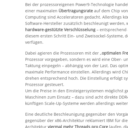
Bei der prozessoreigenen Power9-Technologie handel
einer maximalen
Übertragungsrate
auf dem Chip von 
Computing sind Acceleratoren gedacht. Allerdings 
Software-Hersteller zusätzlich beschleunigt werden,
hardware-gestützte Verschlüsselung
– entsprechend a
diesem ersten Schritt Ein- und Zweisockel-Systeme, 
verfügen.
Dabei agieren die Prozessoren mit der „
optimalen Fr
Prozessor vorgegeben, sondern es wird eine Ober- u
Taktung einpegeln – abhängig von der Last. Das optimi
maximale Performance einstellen. Allerdings wird Chi
drehen entsprechend hoch. Die Einstellung erfolgt s
Prozessor gesteuert.
Um die Preise in den Einsteigersystemen möglichst 
Maschinen zum Einsatz – dazu sind acht direkte DDR4
künftigen Scale-Up-Systeme werden allerdings weit
Eine deutliche Beschleunigung gegenüber den Vorgän
gegenüber der x86-Architektur reklamiert IBM für die
Architektur
viermal mehr Threads pro Core
laufen, di