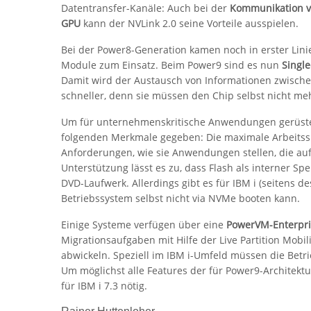
Datentransfer-Kanäle: Auch bei der
Kommunikation v
GPU
kann der NVLink 2.0 seine Vorteile ausspielen.
Bei der Power8-Generation kamen noch in erster Lini
Module zum Einsatz. Beim Power9 sind es nun
Singl
Damit wird der Austausch von Informationen zwisch
schneller, denn sie müssen den Chip selbst nicht me
Um für unternehmenskritische Anwendungen gerüstet 
folgenden Merkmale gegeben: Die maximale Arbeitssp
Anforderungen, wie sie Anwendungen stellen, die au
Unterstützung lässt es zu, dass Flash als interner Spei
DVD-Laufwerk. Allerdings gibt es für IBM i (seitens 
Betriebssystem selbst nicht via NVMe booten kann.
Einige Systeme verfügen über eine
PowerVM-Enterpri
Migrationsaufgaben mit Hilfe der Live Partition Mobi
abwickeln. Speziell im IBM i-Umfeld müssen die Bet
Um möglichst alle Features der für Power9-Architektu
für IBM i 7.3 nötig.