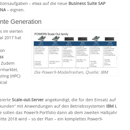
tionsaufgaben – etwa auf die neue
Business Suite SAP
ANA
– eignen.
nte Generation
s im vierten
al 2017 hat
von
ss
. Zudem
rmarktet,
Die Power9-Modellreihen, Quelle: IBM
ting (HPC)
cial
asierte
Scale-out-Server
angekündigt, die für den Einsatz auf
erkunden“ mit Anwendungen auf den Betriebssystemen
IBM i
,
e sollen das Power9-Portfolio dann ab dem zweiten Halbjahr
tte 2018 wird – so der Plan – ein komplettes Power9-