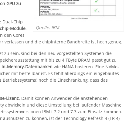
on GPU zu
e Dual-Chip
Quelle: IBM
echip-Module
.
en den Cores
hr verlassen und die chipinterne Bandbreite ist hoch genug.
zu sein, sind bei den neu vorgestellten Systemen die
eicherausstattung mit bis zu 4 TByte DRAM passt gut zu
f
In-Memory-Datenbanken
wie HANA basieren. Eine NVMe-
cher mit bestellbar ist. Es fehlt allerdings ein eingebautes
des Betriebssystems) noch die Einschränkung, dass das
se-Lizenz
. Damit können Anwender die anstehenden
lity abwickeln und diese Umstellung bei laufender Maschine
riebssystemversionen IBM i 7.2 und 7.3 zum Einsatz kommen.
r ausnutzen zu können, ist der Technology Refresh 4 (TR 4)