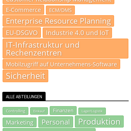
E-Commerce
ECM/DMS
Enterprise Resource Planning
EU-DSGVO
Industrie 4.0 und IoT
IT-Infrastruktur und
Rechenzentren
Mobilzugriff auf Unternehmens-Software
Sicherheit
ALLE ABTEILUNGEN
Finanzen
Controlling
Einkauf
Lager/Logistik
Produktion
Personal
Marketing