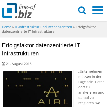
Home
»
IT-Infrastruktur und Rechenzentren
»
Erfolgsfaktor
datenzentrierte IT-Infrastrukturen
Erfolgsfaktor datenzentrierte IT-
Infrastrukturen
21. August 2018
„Unternehmen
müssen in der
Lage sein, Daten
dort zu
analysieren und
darauf zu
reagieren, wo