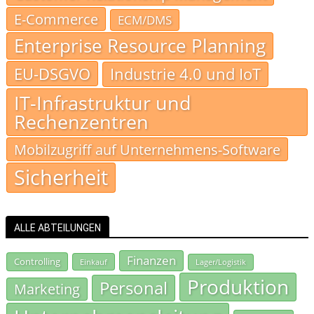
E-Commerce
ECM/DMS
Enterprise Resource Planning
EU-DSGVO
Industrie 4.0 und IoT
IT-Infrastruktur und
Rechenzentren
Mobilzugriff auf Unternehmens-Software
Sicherheit
ALLE ABTEILUNGEN
Finanzen
Controlling
Einkauf
Lager/Logistik
Produktion
Personal
Marketing