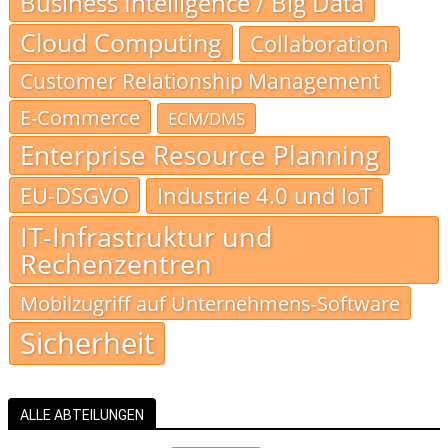
Business Intelligence / Big Data
Cloud Computing
Collaboration
Customer Relationship Management
E-Commerce
ECM/DMS
Enterprise Resource Planning
EU-DSGVO
Industrie 4.0 und IoT
IT-Infrastruktur und
Rechenzentren
Mobilzugriff auf Unternehmens-Software
Sicherheit
ALLE ABTEILUNGEN