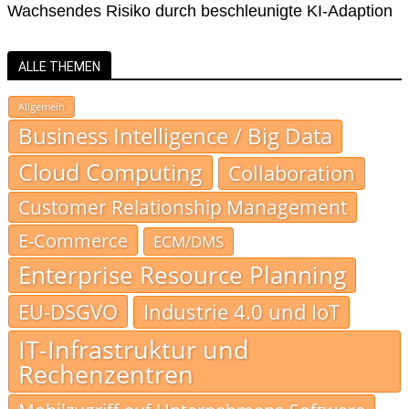
Wachsendes Risiko durch beschleunigte KI-Adaption
ALLE THEMEN
Allgemein
Business Intelligence / Big Data
Cloud Computing
Collaboration
Customer Relationship Management
E-Commerce
ECM/DMS
Enterprise Resource Planning
EU-DSGVO
Industrie 4.0 und IoT
IT-Infrastruktur und
Rechenzentren