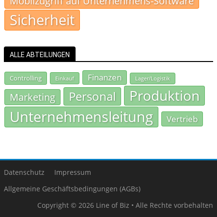
Mobilzugriff auf Unternehmens-Software
Sicherheit
ALLE ABTEILUNGEN
Finanzen
Controlling
Einkauf
Lager/Logistik
Produktion
Personal
Marketing
Unternehmensleitung
Vertrieb
Datenschutz
Impressum
Allgemeine Geschäftsbedingungen (AGBs)
Copyright © 2026 Line of Biz • Alle Rechte vorbehalten