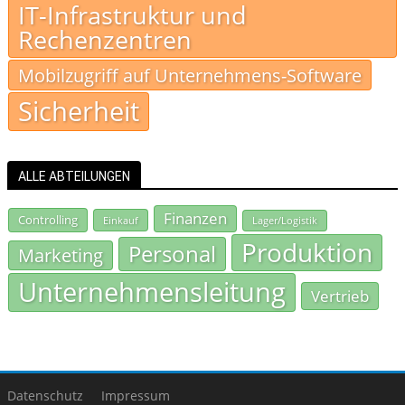
IT-Infrastruktur und
Rechenzentren
Mobilzugriff auf Unternehmens-Software
Sicherheit
ALLE ABTEILUNGEN
Finanzen
Controlling
Einkauf
Lager/Logistik
Produktion
Personal
Marketing
Unternehmensleitung
Vertrieb
Datenschutz
Impressum