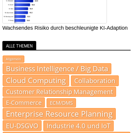
Wachsendes Risiko durch beschleunigte KI-Adaption
ALLE THEMEN
Allgemein
Business Intelligence / Big Data
Cloud Computing
Collaboration
Customer Relationship Management
E-Commerce
ECM/DMS
Enterprise Resource Planning
EU-DSGVO
Industrie 4.0 und IoT