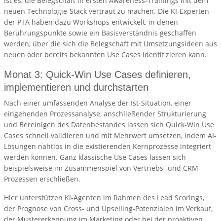
ist es, die Belegschaft in ersten Awareness-Trainings mit dem
neuen Technologie-Stack vertraut zu machen. Die KI-Experten
der PTA haben dazu Workshops entwickelt, in denen
Berührungspunkte sowie ein Basisverständnis geschaffen
werden, über die sich die Belegschaft mit Umsetzungsideen aus
neuen oder bereits bekannten Use Cases identifizieren kann.
Monat 3: Quick-Win Use Cases definieren,
implementieren und durchstarten
Nach einer umfassenden Analyse der Ist-Situation, einer
eingehenden Prozessanalyse, anschließender Strukturierung
und Bereinigen des Datenbestandes lassen sich Quick-Win Use
Cases schnell validieren und mit Mehrwert umsetzen, indem AI-
Lösungen nahtlos in die existierenden Kernprozesse integriert
werden können. Ganz klassische Use Cases lassen sich
beispielsweise im Zusammenspiel von Vertriebs- und CRM-
Prozessen erschließen.
Hier unterstützen KI-Agenten im Rahmen des Lead Scorings,
der Prognose von Cross- und Upselling-Potenzialen im Verkauf,
der Mustererkennung im Marketing oder bei der proaktiven