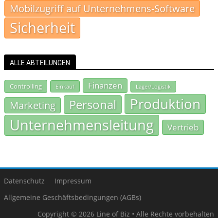
Mobilzugriff auf Unternehmens-Software
Sicherheit
ALLE ABTEILUNGEN
Finanzen
Controlling
Einkauf
Lager/Logistik
Produktion
Personal
Marketing
Unternehmensleitung
Vertrieb
Datenschutz
Impressum
Allgemeine Geschäftsbedingungen (AGBs)
Copyright © 2026 Line of Biz • Alle Rechte vorbehalten