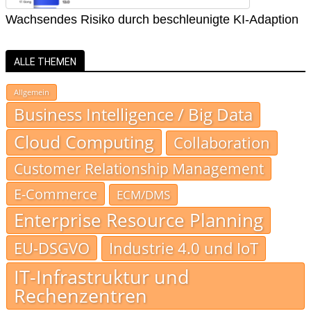
Wachsendes Risiko durch beschleunigte KI-Adaption
ALLE THEMEN
Allgemein
Business Intelligence / Big Data
Cloud Computing
Collaboration
Customer Relationship Management
E-Commerce
ECM/DMS
Enterprise Resource Planning
EU-DSGVO
Industrie 4.0 und IoT
IT-Infrastruktur und
Rechenzentren