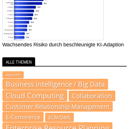
Wachsendes Risiko durch beschleunigte KI-Adaption
ALLE THEMEN
Allgemein
Business Intelligence / Big Data
Cloud Computing
Collaboration
Customer Relationship Management
E-Commerce
ECM/DMS
Enterprise Resource Planning