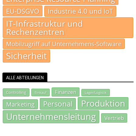
EU-DSGVO
Industrie 4.0 und IoT
IT-Infrastruktur und
Rechenzentren
Mobilzugriff auf Unternehmens-Software
Sicherheit
ALLE ABTEILUNGEN
Finanzen
Controlling
Einkauf
Lager/Logistik
Produktion
Personal
Marketing
Unternehmensleitung
Vertrieb