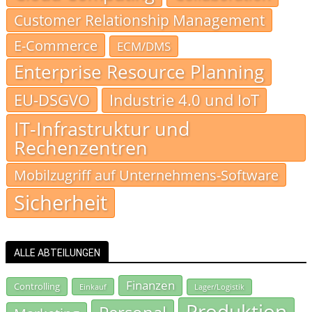
Customer Relationship Management
E-Commerce
ECM/DMS
Enterprise Resource Planning
EU-DSGVO
Industrie 4.0 und IoT
IT-Infrastruktur und
Rechenzentren
Mobilzugriff auf Unternehmens-Software
Sicherheit
ALLE ABTEILUNGEN
Finanzen
Controlling
Einkauf
Lager/Logistik
Produktion