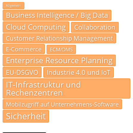
Allgemein
Business Intelligence / Big Data
Cloud Computing
Collaboration
Customer Relationship Management
E-Commerce
ECM/DMS
Enterprise Resource Planning
EU-DSGVO
Industrie 4.0 und IoT
IT-Infrastruktur und
Rechenzentren
Mobilzugriff auf Unternehmens-Software
Sicherheit