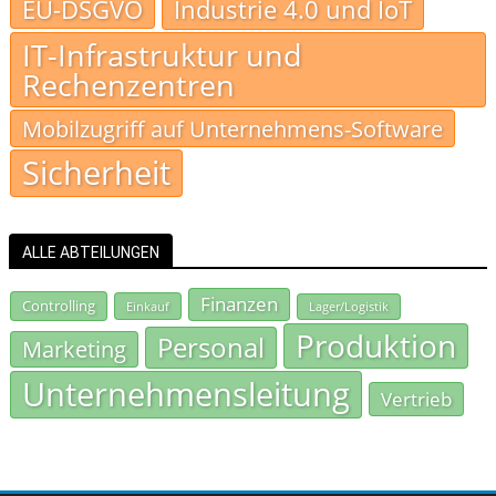
EU-DSGVO
Industrie 4.0 und IoT
IT-Infrastruktur und
Rechenzentren
Mobilzugriff auf Unternehmens-Software
Sicherheit
ALLE ABTEILUNGEN
Finanzen
Controlling
Einkauf
Lager/Logistik
Produktion
Personal
Marketing
Unternehmensleitung
Vertrieb