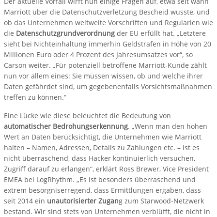
Der aktuelle Vorfall wirft nun einige Fragen auf, etwa seit wann
Marriott über die Datenschutzverletzung Bescheid wusste, und
ob das Unternehmen weltweite Vorschriften und Regularien wie
die
Datenschutzgrundverordnung
der EU erfüllt hat. „Letztere
sieht bei Nichteinhaltung immerhin Geldstrafen in Höhe von 20
Millionen Euro oder 4 Prozent des Jahresumsatzes vor“, so
Carson weiter. „Für potenziell betroffene Marriott-Kunde zählt
nun vor allem eines: Sie müssen wissen, ob und welche ihrer
Daten gefährdet sind, um gegebenenfalls Vorsichtsmaßnahmen
treffen zu können.“
Eine Lücke wie diese beleuchtet die Bedeutung von
automatischer Bedrohungserkennung
. „Wenn man den hohen
Wert an Daten berücksichtigt, die Unternehmen wie Marriott
halten – Namen, Adressen, Details zu Zahlungen etc. – ist es
nicht überraschend, dass Hacker kontinuierlich versuchen,
Zugriff darauf zu erlangen“, erklärt Ross Brewer, Vice President
EMEA bei LogRhythm. „Es ist besonders überraschend und
extrem besorgniserregend, dass Ermittlungen ergaben, dass
seit 2014 ein
unautorisierter Zugan
g zum Starwood-Netzwerk
bestand. Wir sind stets von Unternehmen verblüfft, die nicht in