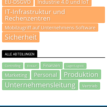
EU-DSGVO
Industrie 4.0 und IoT
IT-Infrastruktur und
Rechenzentren
Mobilzugriff auf Unternehmens-Software
Sicherheit
ALLE ABTEILUNGEN
Finanzen
Controlling
Einkauf
Lager/Logistik
Produktion
Personal
Marketing
Unternehmensleitung
Vertrieb