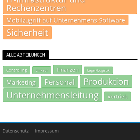
Rechenzentren
Mobilzugriff auf Unternehmens-Software
Sicherheit
ALLE ABTEILUNGEN
Finanzen
Controlling
Einkauf
Lager/Logistik
Produktion
Personal
Marketing
Unternehmensleitung
Vertrieb
Datenschutz
Impressum