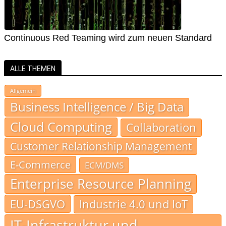
Continuous Red Teaming wird zum neuen Standard
ALLE THEMEN
Allgemein
Business Intelligence / Big Data
Cloud Computing
Collaboration
Customer Relationship Management
E-Commerce
ECM/DMS
Enterprise Resource Planning
EU-DSGVO
Industrie 4.0 und IoT
IT-Infrastruktur und