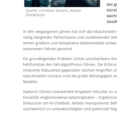
das g
Künst
Quelle: Limitless Visions, Adobe
Stockphoto
wachs
Gesel
In den vergangenen Jahren hat sich das Maschinelle
stetig steigender Performance und zunehmender Viel
immer größere und komplexere Datenmodelle entwickel
autonomen Fahren genannt.
Ein grundlegendes Problem: Schon unscheinbare Änd
Fehlfunktion des Fahralgorithmus führen. Die Erfor
inhärente Robustheit gegenüber solchen Angriffen s
maschinellen Lernens sind die große Abhängigkeit vo
Modelle.
Dadurch führen unerwartete Eingaben mitunter zu 
Einzelfall möglicherweise katastrophalen – Ergebnissen
Diskussion um KI-Chatbots. Mittels manipulierter Be
nachweislich zu unbeabsichtigten und potenziell fol