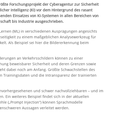
rößte Forschungsprojekt der Cyberagentur zur Sicherheit
licher Intelligenz (KI) vor dem Hintergrund des rasant
enden Einsatzes von KI-Systemen in allen Bereichen von
lschaft bis Industrie ausgeschrieben.
 Lernen (ML) in verschiedenen Ausprägungen angesichts
seitigkeit zu einem maßgeblichen Analysewerkzeug für
t. Als Beispiel sei hier die Bildererkennung beim
erungen an Verkehrsschildern können zu einer
schung beweisbarer Sicherheit und deren Grenzen sowie
teht dabei noch am Anfang. Größte Schwachstellen des
n Trainingsdaten und die Intransparenz der trainierten
unvorhergesehenen und schwer nachvollziehbaren – und im
. Ein weiteres Beispiel findet sich in der aktuellen
fehle („Prompt Injection“) können Sprachmodelle
genschweren Aussagen verleitet werden.