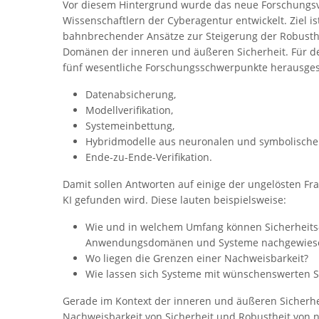
Vor diesem Hintergrund wurde das neue Forschungs
Wissenschaftlern der Cyberagentur entwickelt. Ziel i
bahnbrechender Ansätze zur Steigerung der Robusthe
Domänen der inneren und äußeren Sicherheit. Für 
fünf wesentliche Forschungsschwerpunkte herausgest
Datenabsicherung,
Modellverifikation,
Systemeinbettung,
Hybridmodelle aus neuronalen und symbolisch
Ende-zu-Ende-Verifikation.
Damit sollen Antworten auf einige der ungelösten Fr
KI gefunden wird. Diese lauten beispielsweise:
Wie und in welchem Umfang können Sicherheits-
Anwendungsdomänen und Systeme nachgewies
Wo liegen die Grenzen einer Nachweisbarkeit?
Wie lassen sich Systeme mit wünschenswerten Sic
Gerade im Kontext der inneren und äußeren Sicherheit
Nachweisbarkeit von Sicherheit und Robustheit von 