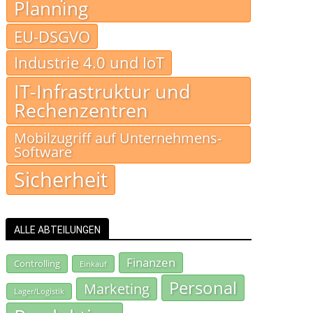
Planning
EU-DSGVO
Industrie 4.0 und IoT
IT-Infrastruktur und
Rechenzentren
Mobilzugriff auf Unternehmens-
Software
Sicherheit
ALLE ABTEILUNGEN
Finanzen
Controlling
Einkauf
Personal
Marketing
Lager/Logistik