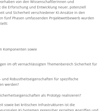
vorhaben von den Wissenschaftlerinnen und
st die Erforschung und Entwicklung neuer, potenziell
it und Sicherheit verschiedener KI-Ansätze in den
den fünf Phasen umfassenden Projektwettbewerb wurden
ellt:
en Komponenten sowie
agen im oft vernachlässigten Themenbereich Sicherheit für
 und Robustheitseigenschaften für spezifische
en werden?
herheitseigenschaften als Prototyp realisieren?
 sowie bei kritischen Infrastrukturen ist die
neuronalen KI-Systemen gegenüber gezielten Angriffen und