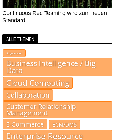
Continuous Red Teaming wird zum neuen
Standard
ALLE THEMEN
Allgemein
Business Intelligence / Big
Data
Cloud Computing
Collaboration
Customer Relationship
Management
E-Commerce
ECM/DMS
Enterprise Resource