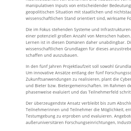
manipulativen Inputs von entscheidender Bedeutung.
geopolitischen Situation mit staatlichen und nichtst
wissenschaftlichen Stand orientiert sind, wirksame F
Die im Fokus stehenden Systeme und Infrastrukturen
einer potenziell großen Anzahl von Menschen haben
Lernen ist in diesen Domänen daher unabdingbar. Die
wissenschaftlichen Grundlagen für dieses anzustre
schaffen und auszubauen.
In den fünf Jahren Projektlaufzeit soll sowohl Grund
Um innovative Ansätze entlang der fünf Forschungss
Zukunftsanwendungen zu realisieren, plant die Cybe
und Bieter bzw. Bietergemeinschaften. Im Rahmen de
phasenweise evaluiert und das Teilnehmerfeld schrit
Der überzeugendste Ansatz verbleibt bis zum Abschlu
Teilnehmerinnen und Teilnehmer die Möglichkeit, ent
Testumgebung zu erproben und evaluieren. Angebot
außeruniversitären Forschungseinrichtungen, Indus