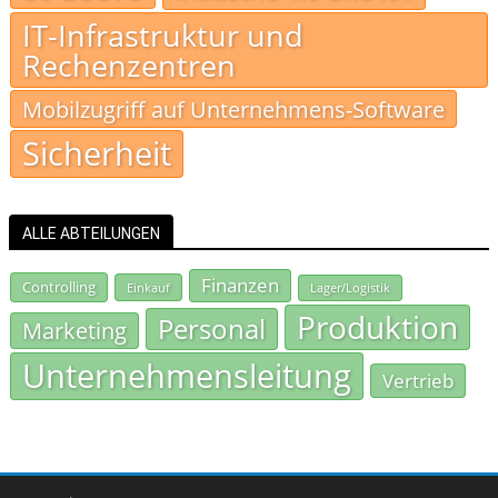
IT-Infrastruktur und
Rechenzentren
Mobilzugriff auf Unternehmens-Software
Sicherheit
ALLE ABTEILUNGEN
Finanzen
Controlling
Einkauf
Lager/Logistik
Produktion
Personal
Marketing
Unternehmensleitung
Vertrieb