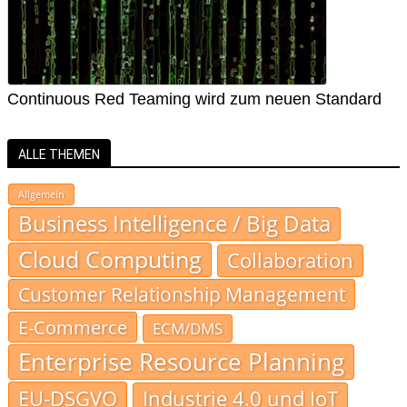
Continuous Red Teaming wird zum neuen Standard
ALLE THEMEN
Allgemein
Business Intelligence / Big Data
Cloud Computing
Collaboration
Customer Relationship Management
E-Commerce
ECM/DMS
Enterprise Resource Planning
EU-DSGVO
Industrie 4.0 und IoT