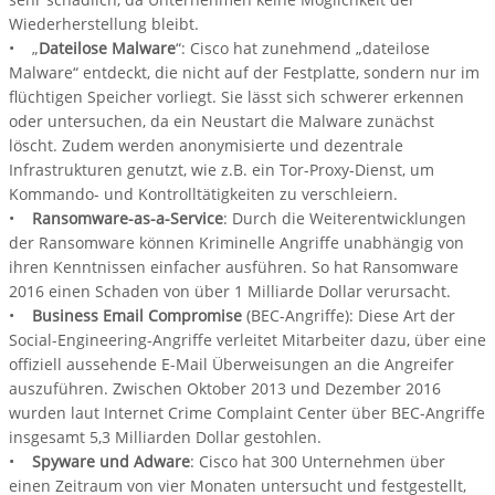
Wiederherstellung bleibt.
• „
Dateilose Malware
“: Cisco hat zunehmend „dateilose
Malware“ entdeckt, die nicht auf der Festplatte, sondern nur im
flüchtigen Speicher vorliegt. Sie lässt sich schwerer erkennen
oder untersuchen, da ein Neustart die Malware zunächst
löscht. Zudem werden anonymisierte und dezentrale
Infrastrukturen genutzt, wie z.B. ein Tor-Proxy-Dienst, um
Kommando- und Kontrolltätigkeiten zu verschleiern.
•
Ransomware-as-a-Service
: Durch die Weiterentwicklungen
der Ransomware können Kriminelle Angriffe unabhängig von
ihren Kenntnissen einfacher ausführen. So hat Ransomware
2016 einen Schaden von über 1 Milliarde Dollar verursacht.
•
Business Email Compromise
(BEC-Angriffe): Diese Art der
Social-Engineering-Angriffe verleitet Mitarbeiter dazu, über eine
offiziell aussehende E-Mail Überweisungen an die Angreifer
auszuführen. Zwischen Oktober 2013 und Dezember 2016
wurden laut Internet Crime Complaint Center über BEC-Angriffe
insgesamt 5,3 Milliarden Dollar gestohlen.
•
Spyware und Adware
: Cisco hat 300 Unternehmen über
einen Zeitraum von vier Monaten untersucht und festgestellt,