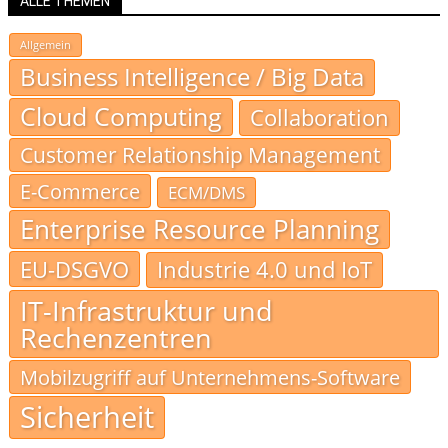
ALLE THEMEN
Allgemein
Business Intelligence / Big Data
Cloud Computing
Collaboration
Customer Relationship Management
E-Commerce
ECM/DMS
Enterprise Resource Planning
EU-DSGVO
Industrie 4.0 und IoT
IT-Infrastruktur und
Rechenzentren
Mobilzugriff auf Unternehmens-Software
Sicherheit