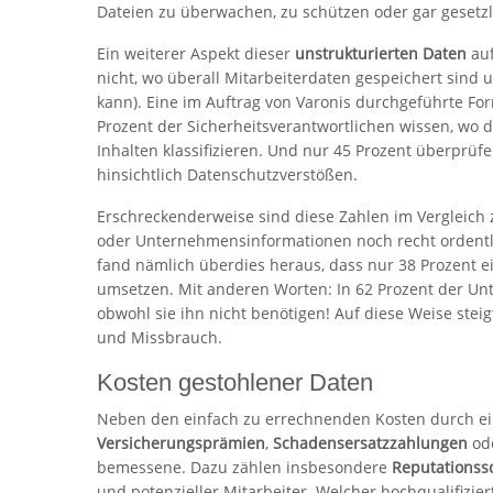
Dateien zu überwachen, zu schützen oder gar gesetz
Ein weiterer Aspekt dieser
unstrukturierten Daten
auf
nicht, wo überall Mitarbeiterdaten gespeichert sind 
kann). Eine im Auftrag von Varonis durchgeführte For
Prozent der Sicherheitsverantwortlichen wissen, wo d
Inhalten klassifizieren. Und nur 45 Prozent überprüf
hinsichtlich Datenschutzverstößen.
Erschreckenderweise sind diese Zahlen im Vergleic
oder Unternehmensinformationen noch recht ordentli
fand nämlich überdies heraus, dass nur 38 Prozent e
umsetzen. Mit anderen Worten: In 62 Prozent der Unt
obwohl sie ihn nicht benötigen! Auf diese Weise steig
und Missbrauch.
Kosten gestohlener Daten
Neben den einfach zu errechnenden Kosten durch ei
Versicherungsprämien
,
Schadensersatzzahlungen
od
bemessene. Dazu zählen insbesondere
Reputations
und potenzieller Mitarbeiter. Welcher hochqualifizie