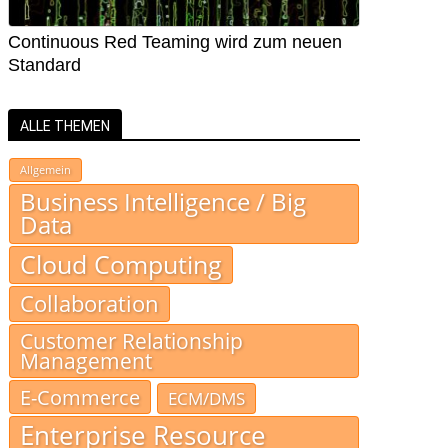
Continuous Red Teaming wird zum neuen
Standard
ALLE THEMEN
Allgemein
Business Intelligence / Big
Data
Cloud Computing
Collaboration
Customer Relationship
Management
E-Commerce
ECM/DMS
Enterprise Resource