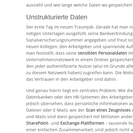
aussieht und wie lange welche Daten wo gespeichert
Unstrukturierte Daten
Der erste Tag im neuen Traumjob. Gerade hat man no
nötigen Unterlagen ausgefüllt, seine Bankverbindun
Sozialversicherungsnummer angegeben und freut sic
neuen Kollegen, den Arbeitgeber und spannende Auf
man feststellt, dass seine
sensiblen Personaldaten
i
Unternehmensnetzwerk in einem Ordner gespeichert 
den jeder authentifizierte Nutzer (also im Grunde all
zu diesem Netzwerk haben) zugreifen kann. Die Moti
das Vertrauen in den Arbeitgeber sind dahin.
Und genau hierin liegt ein zentrales Problem: Wie d
Datenbanken oder den HR-Systemen des Arbeitgebers g
jedoch übersehen, dass persönliche Informationen au
Dateien oder E-Mails, wie der
Scan eines Zeugnisses
o
und Mails sind dann gespeichert mit Millionen ande
SharePoint
– und
Exchange-Plattformen
– tausende Na
einer einfachen Zusammenarbeit, sind jedoch nicht au