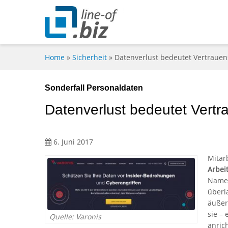
Home
»
Sicherheit
»
Datenverlust bedeutet Vertrauen
Sonderfall Personaldaten
Datenverlust bedeutet Vertr
6. Juni 2017
Mitar
Arbei
Name,
überla
äußer
sie –
Quelle: Varonis
anric