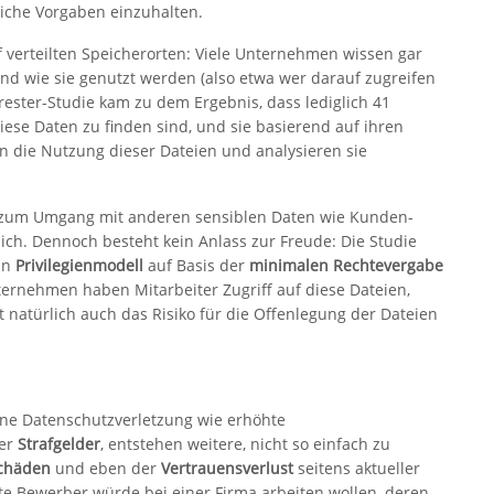
liche Vorgaben einzuhalten.
 verteilten Speicherorten: Viele Unternehmen wissen gar
und wie sie genutzt werden (also etwa wer darauf zugreifen
rester-Studie kam zu dem Ergebnis, dass lediglich 41
iese Daten zu finden sind, und sie basierend auf ihren
en die Nutzung dieser Dateien und analysieren sie
h zum Umgang mit anderen sensiblen Daten wie Kunden-
ch. Dennoch besteht kein Anlass zur Freude: Die Studie
in
Privilegienmodell
auf Basis der
minimalen Rechtevergabe
ernehmen haben Mitarbeiter Zugriff auf diese Dateien,
t natürlich auch das Risiko für die Offenlegung der Dateien
ne Datenschutzverletzung wie erhöhte
er
Strafgelder
, entstehen weitere, nicht so einfach zu
schäden
und eben der
Vertrauensverlust
seitens aktueller
rte Bewerber würde bei einer Firma arbeiten wollen, deren