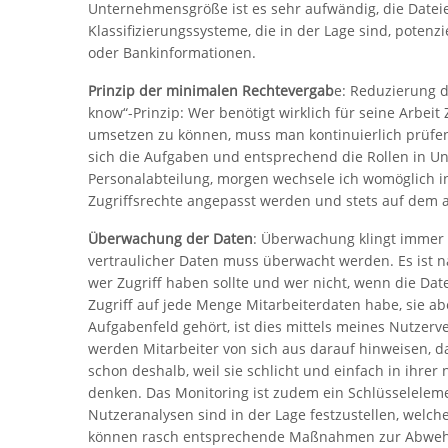
Unternehmensgröße ist es sehr aufwändig, die Datei
Klassifizierungssysteme, die in der Lage sind, potenzi
oder Bankinformationen.
Prinzip der minimalen Rechtevergab
e: Reduzierung d
know“-Prinzip: Wer benötigt wirklich für seine Arbeit
umsetzen zu können, muss man kontinuierlich prüfen
sich die Aufgaben und entsprechend die Rollen in Un
Personalabteilung, morgen wechsele ich womöglich 
Zugriffsrechte angepasst werden und stets auf dem a
Überwachung der Daten
: Überwachung klingt immer 
vertraulicher Daten muss überwacht werden. Es ist 
wer Zugriff haben sollte und wer nicht, wenn die Da
Zugriff auf jede Menge Mitarbeiterdaten habe, sie ab
Aufgabenfeld gehört, ist dies mittels meines Nutzerve
werden Mitarbeiter von sich aus darauf hinweisen, da
schon deshalb, weil sie schlicht und einfach in ihre
denken. Das Monitoring ist zudem ein Schlüsselelemen
Nutzeranalysen sind in der Lage festzustellen, welch
können rasch entsprechende Maßnahmen zur Abwehr