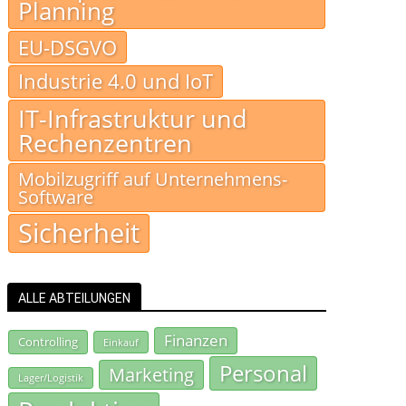
Planning
EU-DSGVO
Industrie 4.0 und IoT
IT-Infrastruktur und
Rechenzentren
Mobilzugriff auf Unternehmens-
Software
Sicherheit
ALLE ABTEILUNGEN
Finanzen
Controlling
Einkauf
Personal
Marketing
Lager/Logistik