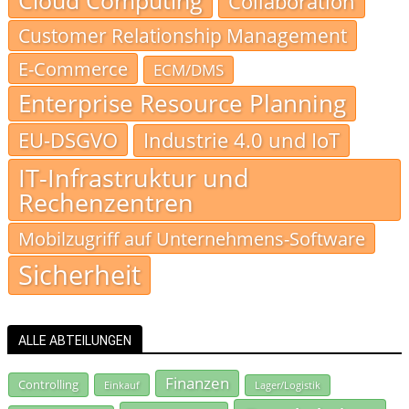
Cloud Computing
Collaboration
Customer Relationship Management
E-Commerce
ECM/DMS
Enterprise Resource Planning
EU-DSGVO
Industrie 4.0 und IoT
IT-Infrastruktur und
Rechenzentren
Mobilzugriff auf Unternehmens-Software
Sicherheit
ALLE ABTEILUNGEN
Finanzen
Controlling
Einkauf
Lager/Logistik