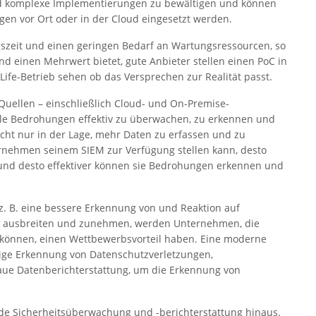
nd komplexe Implementierungen zu bewältigen und können
gen vor Ort oder in der Cloud eingesetzt werden.
gszeit und einen geringen Bedarf an Wartungsressourcen, so
nd einen Mehrwert bietet, gute Anbieter stellen einen PoC in
ife-Betrieb sehen ob das Versprechen zur Realität passt.
Quellen – einschließlich Cloud- und On-Premise-
ielle Bedrohungen effektiv zu überwachen, zu erkennen und
cht nur in der Lage, mehr Daten zu erfassen und zu
ernehmen seinem SIEM zur Verfügung stellen kann, desto
n und desto effektiver können sie Bedrohungen erkennen und
 z. B. eine bessere Erkennung von und Reaktion auf
r ausbreiten und zunehmen, werden Unternehmen, die
n können, einen Wettbewerbsvorteil haben. Eine moderne
itige Erkennung von Datenschutzverletzungen,
ue Datenberichterstattung, um die Erkennung von
.
e Sicherheitsüberwachung und -berichterstattung hinaus.