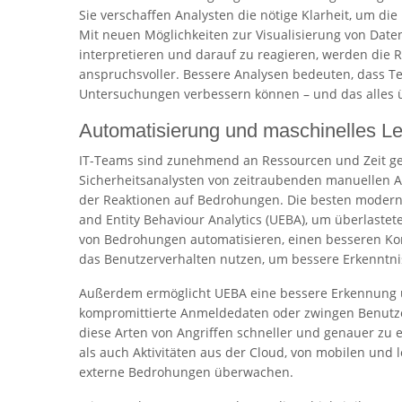
Sie verschaffen Analysten die nötige Klarheit, um di
Mit neuen Möglichkeiten zur Visualisierung von Daten
interpretieren und darauf zu reagieren, werden die
anspruchsvoller. Bessere Analysen bedeuten, dass Te
Untersuchungen verbessern können – und das alles üb
Automatisierung und maschinelles L
IT-Teams sind zunehmend an Ressourcen und Zeit geb
Sicherheitsanalysten von zeitraubenden manuellen 
der Reaktionen auf Bedrohungen. Die besten moder
and Entity Behaviour Analytics (UEBA), um überlastet
von Bedrohungen automatisieren, einen besseren Kon
das Benutzerverhalten nutzen, um bessere Erkenntni
Außerdem ermöglicht UEBA eine bessere Erkennung un
kompromittierte Anmeldedaten oder zwingen Benutze
diese Arten von Angriffen schneller und genauer zu
als auch Aktivitäten aus der Cloud, von mobilen u
externe Bedrohungen überwachen.