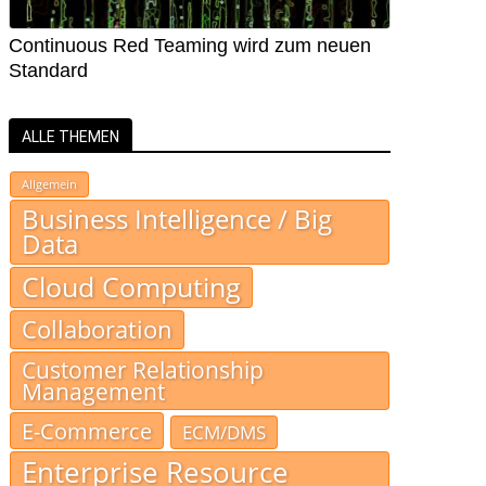
Continuous Red Teaming wird zum neuen
Standard
ALLE THEMEN
Allgemein
Business Intelligence / Big
Data
Cloud Computing
Collaboration
Customer Relationship
Management
E-Commerce
ECM/DMS
Enterprise Resource