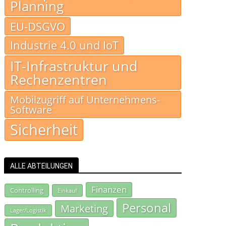
Planning
EU-DSGVO
Industrie 4.0 und IoT
IT-Infrastruktur und
Rechenzentren
Mobilzugriff auf Unternehmens-
Software
Sicherheit
ALLE ABTEILUNGEN
Finanzen
Controlling
Einkauf
Personal
Marketing
Lager/Logistik