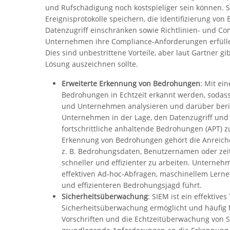
und Rufschädigung noch kostspieliger sein können. 
Ereignisprotokolle speichern, die Identifizierung vo
Datenzugriff einschränken sowie Richtlinien- und Co
Unternehmen ihre Compliance-Anforderungen erfüll
Dies sind unbestrittene Vorteile, aber laut Gartner g
Lösung auszeichnen sollte.
Erweiterte Erkennung von Bedrohungen
: Mit ei
Bedrohungen in Echtzeit erkannt werden, sodas
und Unternehmen analysieren und darüber berich
Unternehmen in der Lage, den Datenzugriff und
fortschrittliche anhaltende Bedrohungen (APT) z
Erkennung von Bedrohungen gehört die Anreiche
z. B. Bedrohungsdaten, Benutzernamen oder zeitl
schneller und effizienter zu arbeiten. Unterneh
effektiven Ad-hoc-Abfragen, maschinellem Lerne
und effizienteren Bedrohungsjagd führt.
Sicherheitsüberwachung
: SIEM ist ein effektive
Sicherheitsüberwachung ermöglicht und häufig f
Vorschriften und die Echtzeitüberwachung von S