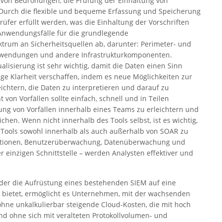
von Bedrohungen, die Prüfung der Einhaltung von
n. Durch die flexible und bequeme Erfassung und Speicherung
üfer erfüllt werden, was die Einhaltung der Vorschriften
n Anwendungsfälle für die grundlegende
trum an Sicherheitsquellen ab, darunter: Perimeter- und
Anwendungen und andere Infrastrukturkomponenten.
sualisierung ist sehr wichtig, damit die Daten einen Sinn
ge Klarheit verschaffen, indem es neue Möglichkeiten zur
eichtern, die Daten zu interpretieren und darauf zu
on Vorfällen sollte einfach, schnell und in Teilen
ung von Vorfällen innerhalb eines Teams zu erleichtern und
hen. Wenn nicht innerhalb des Tools selbst, ist es wichtig,
n Tools sowohl innerhalb als auch außerhalb von SOAR zu
rmationen, Benutzerüberwachung, Datenüberwachung und
einzigen Schnittstelle – werden Analysten effektiver und
er die Aufrüstung eines bestehenden SIEM auf eine
n bietet, ermöglicht es Unternehmen, mit der wachsenden
ohne unkalkulierbar steigende Cloud-Kosten, die mit hoch
nd ohne sich mit veralteten Protokollvolumen- und