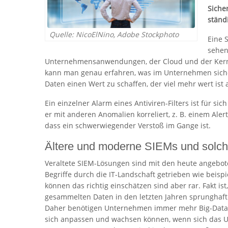
Siche
ständi
Quelle: NicoElNino, Adobe Stockphoto
Eine 
sehen
Unternehmensanwendungen, der Cloud und der Kerni
kann man genau erfahren, was im Unternehmen siche
Daten einen Wert zu schaffen, der viel mehr wert ist a
Ein einzelner Alarm eines Antiviren-Filters ist für s
er mit anderen Anomalien korreliert, z. B. einem Alert
dass ein schwerwiegender Verstoß im Gange ist.
Ältere und moderne SIEMs und solc
Veraltete SIEM-Lösungen sind mit den heute angebote
Begriffe durch die IT-Landschaft getrieben wie beispi
können das richtig einschätzen sind aber rar. Fakt 
gesammelten Daten in den letzten Jahren sprunghaft 
Daher benötigen Unternehmen immer mehr Big-Data-Arc
sich anpassen und wachsen können, wenn sich das U