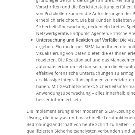
grundlegende Anforderungen an die Erkennung 
Vorschriften und die Berichterstattung erfülle
von Protokollen können die Anforderungen der Pr
erheblich erleichtert. Die bei Kunden beliebte
Sicherheitsüberwachung decken ein breites Spek
Netzwerkgeräte, Endpunkt-Agenten, kritische 
Untersuchung und Reaktion auf Vorfälle
: Die Vi
ergeben. Ein modernes SIEM kann Ihnen die nöti
Visualisierung von Daten bietet, die es Ihnen erl
reagieren. Die Reaktion auf und das Management v
automatisierbar umsetzbar sein, um die Verwalt
effektive forensische Untersuchungen zu ermöglic
erstklassige Integrationsoptionen zu dedizierte
haben. Mit Geschäftskontext, Sicherheitsinfo
Anwendungsüberwachung – alles innerhalb einer 
besser informiert sein.
Die Implementierung einer modernen SIEM-Lösung od
Lösung, die Analyse- und maschinelle Lernfunktione
Bedrohungslandschaft von heute Schritt zu halten – 
qualifizierten Sicherheitsanalysten verbunden sind u