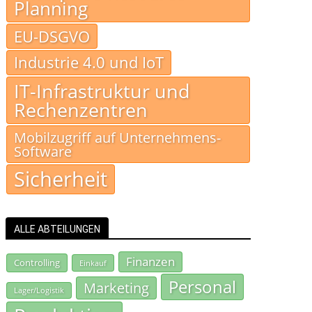
Planning
EU-DSGVO
Industrie 4.0 und IoT
IT-Infrastruktur und
Rechenzentren
Mobilzugriff auf Unternehmens-
Software
Sicherheit
ALLE ABTEILUNGEN
Finanzen
Controlling
Einkauf
Personal
Marketing
Lager/Logistik