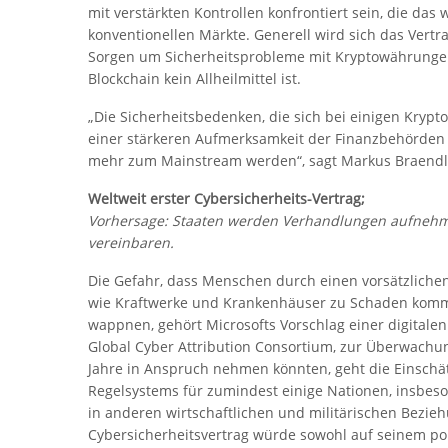
mit verstärkten Kontrollen konfrontiert sein, die das w
konventionellen Märkte. Generell wird sich das Vertr
Sorgen um Sicherheitsprobleme mit Kryptowährungen
Blockchain kein Allheilmittel ist.
„Die Sicherheitsbedenken, die sich bei einigen Kry
einer stärkeren Aufmerksamkeit der Finanzbehörden 
mehr zum Mainstream werden“, sagt Markus Braendl
Weltweit erster Cybersicherheits-Vertrag;
Vorhersage: Staaten werden Verhandlungen aufnehme
vereinbaren.
Die Gefahr, dass Menschen durch einen vorsätzlichen 
wie Kraftwerke und Krankenhäuser zu Schaden komme
wappnen, gehört Microsofts Vorschlag einer digital
Global Cyber Attribution Consortium, zur Überwachu
Jahre in Anspruch nehmen könnten, geht die Einschä
Regelsystems für zumindest einige Nationen, insbeson
in anderen wirtschaftlichen und militärischen Bezie
Cybersicherheitsvertrag würde sowohl auf seinem pol