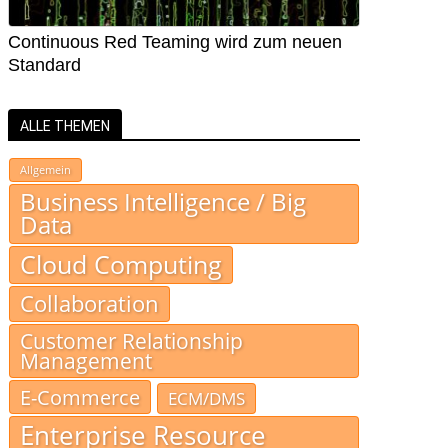
Continuous Red Teaming wird zum neuen
Standard
ALLE THEMEN
Allgemein
Business Intelligence / Big
Data
Cloud Computing
Collaboration
Customer Relationship
Management
E-Commerce
ECM/DMS
Enterprise Resource