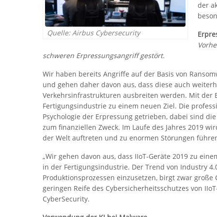
der a
beson
Quelle: Airbus Cybersecurity
Erpre
Vorhe
schweren Erpressungsangriff gestört.
Wir haben bereits Angriffe auf der Basis von Ransom
und gehen daher davon aus, dass diese auch weiterhi
Verkehrsinfrastrukturen ausbreiten werden. Mit der Ei
Fertigungsindustrie zu einem neuen Ziel. Die profes
Psychologie der Erpressung getrieben, dabei sind die
zum finanziellen Zweck. Im Laufe des Jahres 2019 wir
der Welt auftreten und zu enormen Störungen führe
„Wir gehen davon aus, dass IIoT-Geräte 2019 zu eine
in der Fertigungsindustrie. Der Trend von Industry 4.
Produktionsprozessen einzusetzen, birgt zwar große 
geringen Reife des Cybersicherheitsschutzes von IIo
CyberSecurity.