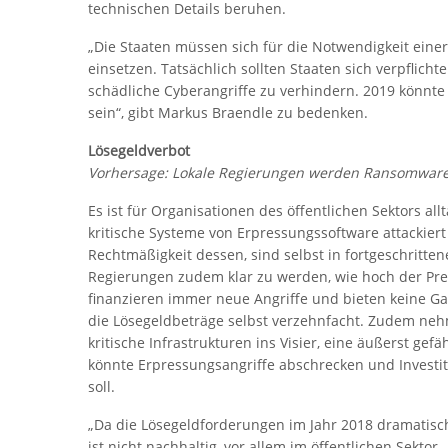
technischen Details beruhen.
„Die Staaten müssen sich für die Notwendigkeit eine
einsetzen. Tatsächlich sollten Staaten sich verpflic
schädliche Cyberangriffe zu verhindern. 2019 könnte
sein“, gibt Markus Braendle zu bedenken.
Lösegeldverbot
Vorhersage: Lokale Regierungen werden Ransomware-Z
Es ist für Organisationen des öffentlichen Sektors al
kritische Systeme von Erpressungssoftware attackier
Rechtmäßigkeit dessen, sind selbst in fortgeschrit
Regierungen zudem klar zu werden, wie hoch der Preis
finanzieren immer neue Angriffe und bieten keine 
die Lösegeldbeträge selbst verzehnfacht. Zudem ne
kritische Infrastrukturen ins Visier, eine äußerst ge
könnte Erpressungsangriffe abschrecken und Investiti
soll.
„Da die Lösegeldforderungen im Jahr 2018 dramatisc
ist nicht nachhaltig, vor allem im öffentlichen Sekt