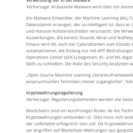
Verwendung der KI bei Malware
Vorhersage: KI-basierte Malware wird über ein best
Ein Malware-Entwickler, der Machine Learning (ML) Ta
Datenstamm erzeugen, der so intelligent ist, dass er
und massive Kollateralschäden verursacht. Die Verwe
Auswirkungen, die bereits Stuxnet, Mirai und NotPet
hinaus wird ML auch bei Cyberattacken zum Einsatz
automatisieren, die bislang nur mit APT-Bedrohung
Operations Center (SOCs) beginnen, KI- und ML-Algo
Skills zu schließen. Die Rolle des Security Analysten
„Open Source Machine Learning Libraries/Framework
anspruchsvollen Techniken immer zugänglicher“, füh
Kryptowährungsregulierung
Vorhersage: Regulierungsbehörden werden die Gedul
Blockchains sind ein kurzfristiges Risiko, da die Tech
Kryptowährungen verbunden ist. Dies muss sich ände
der Lieferkette erfolgreich sein soll. Da Kryptowä
vor Angriffen auf Blockchain-Währungen aus geopol