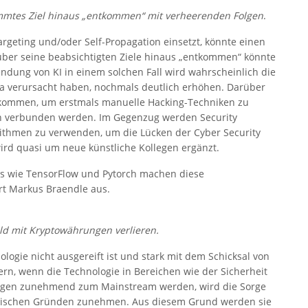
immtes Ziel hinaus „entkommen“ mit verheerenden Folgen
.
rgeting und/oder Self-Propagation einsetzt, könnte einen
 über seine beabsichtigten Ziele hinaus „entkommen“ könnte
ndung von KI in einem solchen Fall wird wahrscheinlich die
ya verursacht haben, nochmals deutlich erhöhen. Darüber
 kommen, um erstmals manuelle Hacking-Techniken zu
en verbunden werden. Im Gegenzug werden Security
rithmen zu verwenden, um die Lücken der Cyber Security
 wird quasi um neue künstliche Kollegen ergänzt.
s wie TensorFlow und Pytorch machen diese
rt Markus Braendle aus.
d mit Kryptowährungen verlieren.
nologie nicht ausgereift ist und stark mit dem Schicksal von
rn, wenn die Technologie in Bereichen wie der Sicherheit
hrungen zunehmend zum Mainstream werden, wird die Sorge
itischen Gründen zunehmen. Aus diesem Grund werden sie