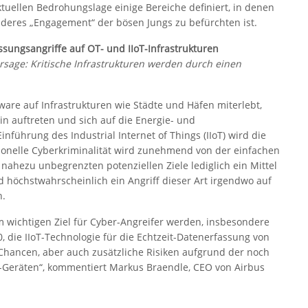
ktuellen Bedrohungslage einige Bereiche definiert, in denen
deres „Engagement“ der bösen Jungs zu befürchten ist.
ssungsangriffe auf OT- und IIoT-Infrastrukturen
rsage: Kritische Infrastrukturen werden durch einen
ware auf Infrastrukturen wie Städte und Häfen miterlebt,
n auftreten und sich auf die Energie- und
nführung des Industrial Internet of Things (IIoT) wird die
sionelle Cyberkriminalität wird zunehmend von der einfachen
 nahezu unbegrenzten potenziellen Ziele lediglich ein Mittel
d höchstwahrscheinlich ein Angriff dieser Art irgendwo auf
n.
m wichtigen Ziel für Cyber-Angreifer werden, insbesondere
0, die IIoT-Technologie für die Echtzeit-Datenerfassung von
Chancen, aber auch zusätzliche Risiken aufgrund der noch
T-Geräten“, kommentiert Markus Braendle, CEO von Airbus