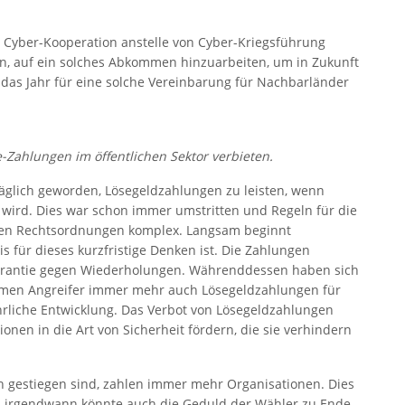
r Cyber-Kooperation anstelle von Cyber-Kriegsführung
hten, auf ein solches Abkommen hinzuarbeiten, um in Zukunft
 das Jahr für eine solche Vereinbarung für Nachbarländer
ahlungen im öffentlichen Sektor verbieten.
ltäglich geworden, Lösegeldzahlungen zu leisten, wenn
t wird. Dies war schon immer umstritten und Regeln für die
tenen Rechtsordnungen komplex. Langsam beginnt
 für dieses kurzfristige Denken ist. Die Zahlungen
Garantie gegen Wiederholungen. Währenddessen haben sich
hmen Angreifer immer mehr auch Lösegeldzahlungen für
fährliche Entwicklung. Das Verbot von Lösegeldzahlungen
onen in die Art von Sicherheit fördern, die sie verhindern
h gestiegen sind, zahlen immer mehr Organisationen. Dies
or – irgendwann könnte auch die Geduld der Wähler zu Ende