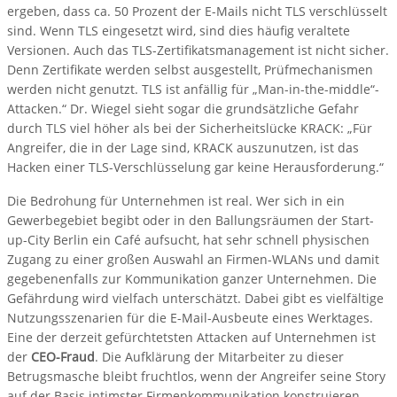
ergeben, dass ca. 50 Prozent der E-Mails nicht TLS verschlüsselt
sind. Wenn TLS eingesetzt wird, sind dies häufig veraltete
Versionen. Auch das TLS-Zertifikatsmanagement ist nicht sicher.
Denn Zertifikate werden selbst ausgestellt, Prüfmechanismen
werden nicht genutzt. TLS ist anfällig für „Man-in-the-middle“-
Attacken.“ Dr. Wiegel sieht sogar die grundsätzliche Gefahr
durch TLS viel höher als bei der Sicherheitslücke KRACK: „Für
Angreifer, die in der Lage sind, KRACK auszunutzen, ist das
Hacken einer TLS-Verschlüsselung gar keine Herausforderung.“
Die Bedrohung für Unternehmen ist real. Wer sich in ein
Gewerbegebiet begibt oder in den Ballungsräumen der Start-
up-City Berlin ein Café aufsucht, hat sehr schnell physischen
Zugang zu einer großen Auswahl an Firmen-WLANs und damit
gegebenenfalls zur Kommunikation ganzer Unternehmen. Die
Gefährdung wird vielfach unterschätzt. Dabei gibt es vielfältige
Nutzungsszenarien für die E-Mail-Ausbeute eines Werktages.
Eine der derzeit gefürchtetsten Attacken auf Unternehmen ist
der
CEO-Fraud
. Die Aufklärung der Mitarbeiter zu dieser
Betrugsmasche bleibt fruchtlos, wenn der Angreifer seine Story
auf der Basis intimster Firmenkommunikation konstruieren