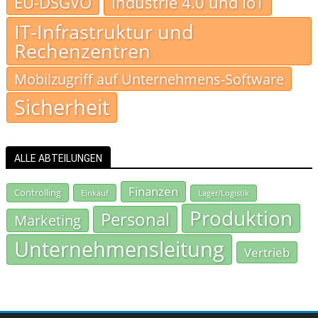
EU-DSGVO
Industrie 4.0 und IoT
IT-Infrastruktur und
Rechenzentren
Mobilzugriff auf Unternehmens-Software
Sicherheit
ALLE ABTEILUNGEN
Finanzen
Controlling
Einkauf
Lager/Logistik
Produktion
Personal
Marketing
Unternehmensleitung
Vertrieb