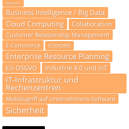
Allgemein
Business Intelligence / Big Data
Cloud Computing
Collaboration
Customer Relationship Management
E-Commerce
ECM/DMS
Enterprise Resource Planning
EU-DSGVO
Industrie 4.0 und IoT
IT-Infrastruktur und
Rechenzentren
Mobilzugriff auf Unternehmens-Software
Sicherheit