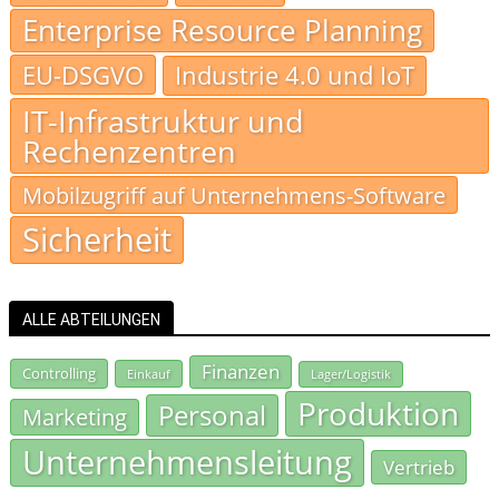
Enterprise Resource Planning
EU-DSGVO
Industrie 4.0 und IoT
IT-Infrastruktur und
Rechenzentren
Mobilzugriff auf Unternehmens-Software
Sicherheit
ALLE ABTEILUNGEN
Finanzen
Controlling
Einkauf
Lager/Logistik
Produktion
Personal
Marketing
Unternehmensleitung
Vertrieb