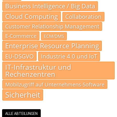
Business Intelligence / Big Data
Cloud Computing
Collaboration
Customer Relationship Management
E-Commerce
ECM/DMS
Enterprise Resource Planning
EU-DSGVO
Industrie 4.0 und IoT
IT-Infrastruktur und
Rechenzentren
Mobilzugriff auf Unternehmens-Software
Sicherheit
ALLE ABTEILUNGEN