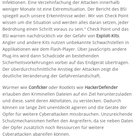
Infektionen. Eine Verzehnfachung der Attacken innerhalb
weniger Monate ist eine Extremsituation. Der Bericht des BSI
spiegelt auch unsere Erkenntnisse wider. Wir von Check Point
wissen um die Situation und werden alles daran setzen, jeder
Bedrohung einen Schritt voraus zu sein.“ Check Point und das
BSI warnen nachdrücklich vor der Gefahr von
Exploit-Kits
.
Angler und andere Kits nutzen unbekannte Schwachstellen in
Applikationen wie dem Flash-Player. Über JavaScripts andere
Plug-Ins wird dann Schadcode an bestehenden
Sicherheitsvorkehrungen vorbei auf das Endgerät übertragen.
Der überdurchschnittliche Anstieg der Attacken zeigt die
deutliche Veränderung der Gefahrenlandschaft.
Würmer wie
Conficker
oder Rootkits wie
HackerDefender
erlauben den Kriminellen Dateien auf ein Ziel herunterzuladen
und diese, samt deren Aktivitäten, zu verstecken. Dadurch
können sie lange Zeit unentdeckt agieren und die Geräte der
Opfer für weitere Cyberattacken missbrauchen. Unzureichende
Schutzmechanismen helfen den Angreifern, da sie neben Daten
der Opfer zusätzlich noch Ressourcen für weitere
Cyberattacken abgreifen können.