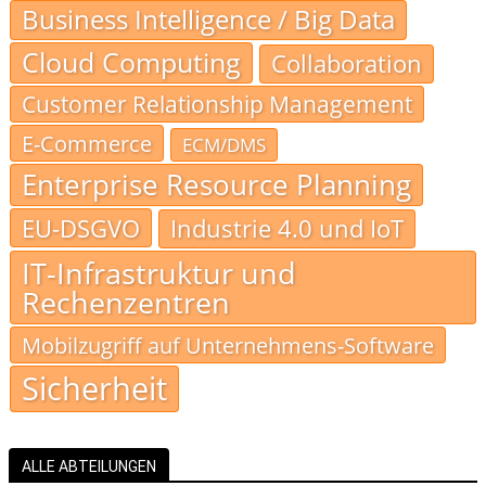
Business Intelligence / Big Data
Cloud Computing
Collaboration
Customer Relationship Management
E-Commerce
ECM/DMS
Enterprise Resource Planning
EU-DSGVO
Industrie 4.0 und IoT
IT-Infrastruktur und
Rechenzentren
Mobilzugriff auf Unternehmens-Software
Sicherheit
ALLE ABTEILUNGEN