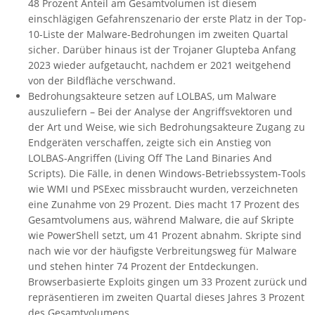
48 Prozent Anteil am Gesamtvolumen ist diesem
einschlägigen Gefahrenszenario der erste Platz in der Top-
10-Liste der Malware-Bedrohungen im zweiten Quartal
sicher. Darüber hinaus ist der Trojaner Glupteba Anfang
2023 wieder aufgetaucht, nachdem er 2021 weitgehend
von der Bildfläche verschwand.
Bedrohungsakteure setzen auf LOLBAS, um Malware
auszuliefern – Bei der Analyse der Angriffsvektoren und
der Art und Weise, wie sich Bedrohungsakteure Zugang zu
Endgeräten verschaffen, zeigte sich ein Anstieg von
LOLBAS-Angriffen (Living Off The Land Binaries And
Scripts). Die Fälle, in denen Windows-Betriebssystem-Tools
wie WMI und PSExec missbraucht wurden, verzeichneten
eine Zunahme von 29 Prozent. Dies macht 17 Prozent des
Gesamtvolumens aus, während Malware, die auf Skripte
wie PowerShell setzt, um 41 Prozent abnahm. Skripte sind
nach wie vor der häufigste Verbreitungsweg für Malware
und stehen hinter 74 Prozent der Entdeckungen.
Browserbasierte Exploits gingen um 33 Prozent zurück und
repräsentieren im zweiten Quartal dieses Jahres 3 Prozent
des Gesamtvolumens.