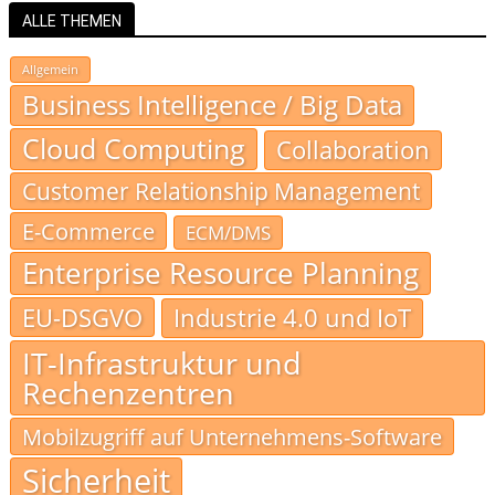
ALLE THEMEN
Allgemein
Business Intelligence / Big Data
Cloud Computing
Collaboration
Customer Relationship Management
E-Commerce
ECM/DMS
Enterprise Resource Planning
EU-DSGVO
Industrie 4.0 und IoT
IT-Infrastruktur und
Rechenzentren
Mobilzugriff auf Unternehmens-Software
Sicherheit