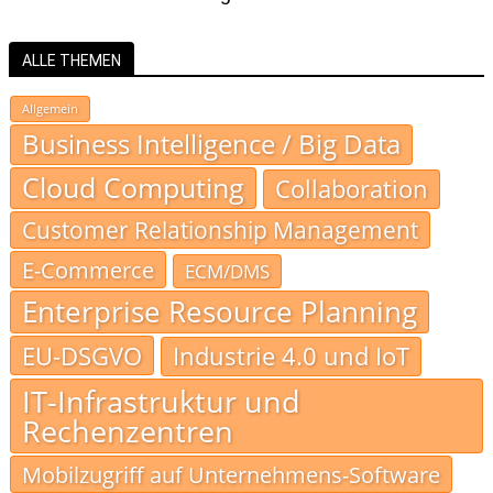
ALLE THEMEN
Allgemein
Business Intelligence / Big Data
Cloud Computing
Collaboration
Customer Relationship Management
E-Commerce
ECM/DMS
Enterprise Resource Planning
EU-DSGVO
Industrie 4.0 und IoT
IT-Infrastruktur und
Rechenzentren
Mobilzugriff auf Unternehmens-Software