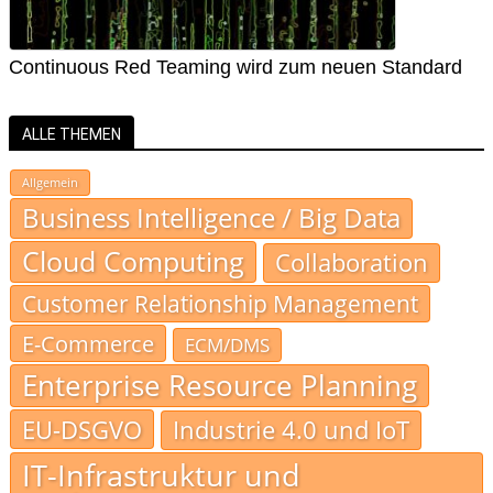
Continuous Red Teaming wird zum neuen Standard
ALLE THEMEN
Allgemein
Business Intelligence / Big Data
Cloud Computing
Collaboration
Customer Relationship Management
E-Commerce
ECM/DMS
Enterprise Resource Planning
EU-DSGVO
Industrie 4.0 und IoT
IT-Infrastruktur und