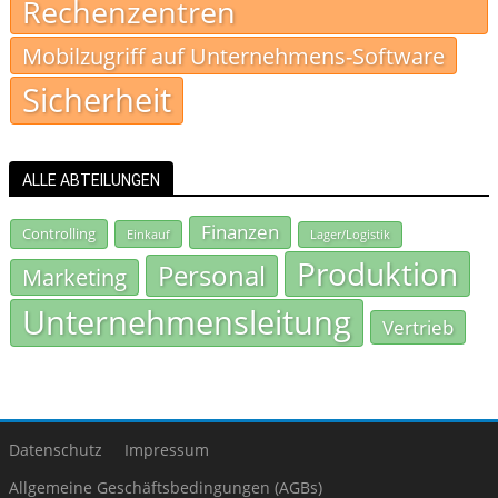
Rechenzentren
Mobilzugriff auf Unternehmens-Software
Sicherheit
ALLE ABTEILUNGEN
Finanzen
Controlling
Einkauf
Lager/Logistik
Produktion
Personal
Marketing
Unternehmensleitung
Vertrieb
Datenschutz
Impressum
Allgemeine Geschäftsbedingungen (AGBs)