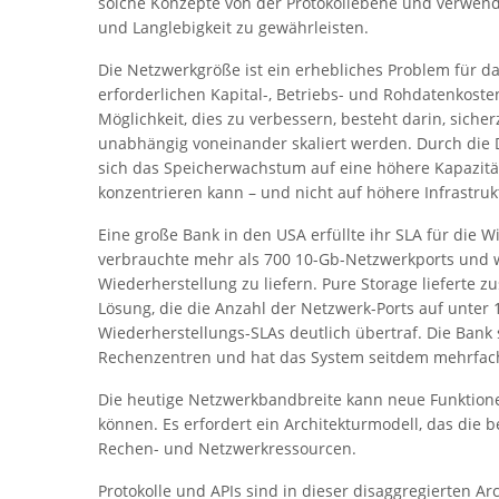
solche Konzepte von der Protokollebene und verwend
und Langlebigkeit zu gewährleisten.
Die Netzwerkgröße ist ein erhebliches Problem für da
erforderlichen Kapital-, Betriebs- und Rohdatenkoste
Möglichkeit, dies zu verbessern, besteht darin, sich
unabhängig voneinander skaliert werden. Durch die D
sich das Speicherwachstum auf eine höhere Kapazit
konzentrieren kann – und nicht auf höhere Infrastruk
Eine große Bank in den USA erfüllte ihr SLA für die 
verbrauchte mehr als 700 10-Gb-Netzwerkports und wa
Wiederherstellung zu liefern. Pure Storage lieferte 
Lösung, die die Anzahl der Netzwerk-Ports auf unter 
Wiederherstellungs-SLAs deutlich übertraf. Die Bank s
Rechenzentren und hat das System seitdem mehrfach
Die heutige Netzwerkbandbreite kann neue Funktione
können. Es erfordert ein Architekturmodell, das die b
Rechen- und Netzwerkressourcen.
Protokolle und APIs sind in dieser disaggregierten Ar