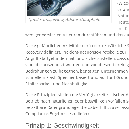
(Wied
erfah
Natur
Quelle: ImageFlow, Adobe Stockphoto
Heute
mit K
weniger versierten Akteuren durchführen und das auc
Diese gefährlichen Aktivitäten erfordern zusätzliche 
Recovery definiert. Incident-Response-Protokolle zur 
Angriff stattgefunden hat, und sicherzustellen, das
sind, die ausgenutzt wurden und von diesen bereini
Bedrohungen zu begegnen, benötigen Unternehmen ei
schnellem Flash-Speicher basiert und auf fünf Grundp
Skalierbarkeit und Nachhaltigkeit.
Diese Prinzipien stellen die Verfügbarkeit kritisch
Betrieb nach natürlichen oder böswilligen Vorfällen 
belastbare Datengrundlage, die dabei hilft, zuverlä
Compliance-Ergebnisse zu liefern.
Prinzip 1: Geschwindigkeit