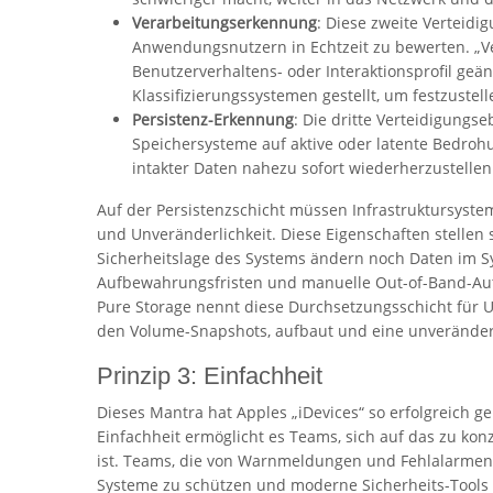
Verarbeitungserkennung
: Diese zweite Verteidi
Anwendungsnutzern in Echtzeit zu bewerten. „Ver
Benutzerverhaltens- oder Interaktionsprofil geä
Klassifizierungssystemen gestellt, um festzustelle
Persistenz-Erkennung
: Die dritte Verteidigungs
Speichersysteme auf aktive oder latente Bedroh
intakter Daten nahezu sofort wiederherzustellen
Auf der Persistenzschicht müssen Infrastruktursystem
und Unveränderlichkeit. Diese Eigenschaften stellen s
Sicherheitslage des Systems ändern noch Daten im S
Aufbewahrungsfristen und manuelle Out-of-Band-Aut
Pure Storage nennt diese Durchsetzungsschicht für U
den Volume-Snapshots, aufbaut und eine unveränderb
Prinzip 3: Einfachheit
Dieses Mantra hat Apples „iDevices“ so erfolgreich ge
Einfachheit ermöglicht es Teams, sich auf das zu kon
ist. Teams, die von Warnmeldungen und Fehlalarmen 
Systeme zu schützen und moderne Sicherheits-Tools 