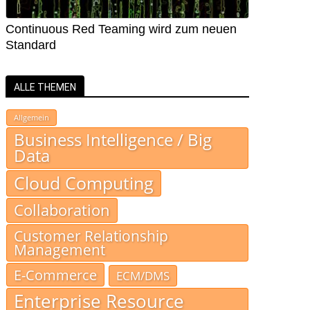
Continuous Red Teaming wird zum neuen
Standard
ALLE THEMEN
Allgemein
Business Intelligence / Big
Data
Cloud Computing
Collaboration
Customer Relationship
Management
E-Commerce
ECM/DMS
Enterprise Resource