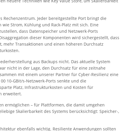
en neuere Techniken wie Key Value Store, um Skalierbarkeit
s Rechenzentrum. Jeder bereitgestellte Port bringt die
n wie Strom, Kühlung und Rack-Platz mit sich. Eine
erzustellen, dass Datenspeicher und Netzwerk-Ports
isaggregation dieser Komponenten wird sichergestellt, dass
ät, mehr Transaktionen und einen höheren Durchsatz
turkosten.
Wiederherstellung aus Backups nicht. Das aktuelle System
r nicht in der Lage, den Durchsatz für eine zeitnahe
zusammen mit einem unserer Partner für Cyber-Resilienz eine
100 10-GBit/s-Netzwerk-Ports senkte und die
parte Platz, Infrastrukturkosten und Kosten für
 erweitert.
n ermöglichen – für Plattformen, die damit umgehen
eliebige Skalierbarkeit des Systems berücksichtigt: Speicher-,
chitektur ebenfalls wichtig. Resiliente Anwendungen sollten