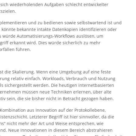
 sich wiederholenden Aufgaben schlecht entwickelter
szielen.
mplementieren und zu bedienen sowie selbstwartend ist und
önnte bekannte intakte Datenkopien identifizieren oder
Es würde Automatisierungs-Workflows auslösen, um
iff erkannt wird. Dies würde sicherlich zu mehr
rfällen führen.
st die Skalierung. Wenn eine Umgebung auf eine feste
erung relativ einfach. Workloads, Verbrauch und Nutzung
s sichergestellt werden. Die heutigen internetbasierten
ernehmen müssen neue Techniken erlernen, über alte
v sein, die sie bisher nicht in Betracht gezogen haben.
Kombination aus Innovation auf der Protokollebene,
nzschicht. Letzterer Begriff ist hier sinnvoller, da die
ems“ nicht mehr der Art und Weise entsprechen, wie
ind. Neue Innovationen in diesem Bereich abstrahieren