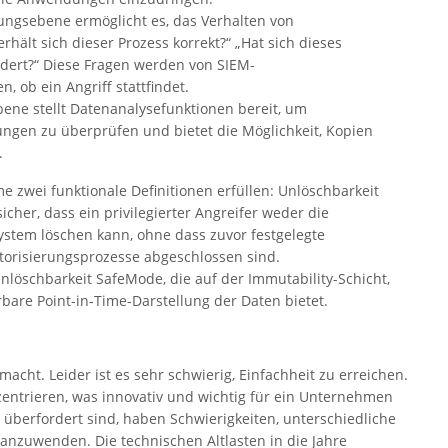
gungsebene ermöglicht es, das Verhalten von
hält sich dieser Prozess korrekt?“ „Hat sich dieses
ndert?“ Diese Fragen werden von SIEM-
n, ob ein Angriff stattfindet.
ebene stellt Datenanalysefunktionen bereit, um
ungen zu überprüfen und bietet die Möglichkeit, Kopien
.
e zwei funktionale Definitionen erfüllen: Unlöschbarkeit
icher, dass ein privilegierter Angreifer weder die
ystem löschen kann, ohne dass zuvor festgelegte
orisierungsprozesse abgeschlossen sind.
nlöschbarkeit SafeMode, die auf der Immutability-Schicht,
are Point-in-Time-Darstellung der Daten bietet.
macht. Leider ist es sehr schwierig, Einfachheit zu erreichen.
zentrieren, was innovativ und wichtig für ein Unternehmen
überfordert sind, haben Schwierigkeiten, unterschiedliche
anzuwenden. Die technischen Altlasten in die Jahre