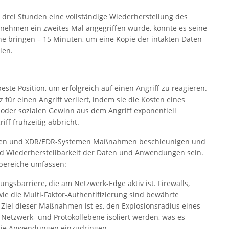
 drei Stunden eine vollständige Wiederherstellung des
rnehmen ein zweites Mal angegriffen wurde, konnte es seine
e bringen – 15 Minuten, um eine Kopie der intakten Daten
len.
ste Position, um erfolgreich auf einen Angriff zu reagieren.
ür einen Angriff verliert, indem sie die Kosten eines
n oder sozialen Gewinn aus dem Angriff exponentiell
iff frühzeitig abbricht.
gen und XDR/EDR-Systemen Maßnahmen beschleunigen und
 und Wiederherstellbarkeit der Daten und Anwendungen sein.
lbereiche umfassen:
igungsbarriere, die am Netzwerk-Edge aktiv ist. Firewalls,
wie die Multi-Faktor-Authentifizierung sind bewährte
 Ziel dieser Maßnahmen ist es, den Explosionsradius eines
Netzwerk- und Protokollebene isoliert werden, was es
 die Anwendungen einzudringen.