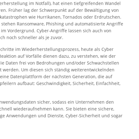
erherstellung im Notfall), hat einen tiefgreifenden Wandel
ren. Früher lag der Schwerpunkt auf der Bewältigung von
katastrophen wie Hurrikanen, Tornados oder Erdrutschen.
 stehen Ransomware, Phishing und automatisierte Angriffe
I im Vordergrund. Cyber-Angriffe lassen sich auch von
h noch schneller als je zuvor.
Schritte im Wiederherstellungsprozess, heute als Cyber
Reaktion auf Vorfälle dienen dazu, zu verstehen, wie der
s die Daten frei von Bedrohungen und/oder Schwachstellen
gt werden. Um diesen sich ständig weiterentwickelnden
ne Datenplattform der nächsten Generation, die auf
feilern aufbaut: Geschwindigkeit, Sicherheit, Einfachheit,
er Anwendungsdaten sicher, sodass ein Unternehmen den
schnell wiederaufnehmen kann. Sie bieten eine sichere,
ssige Anwendungen und Dienste, Cyber-Sicherheit und sogar