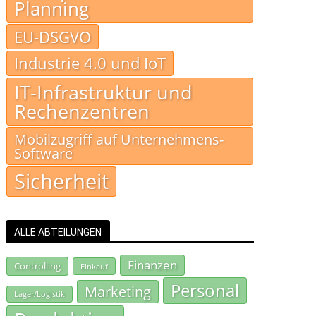
Planning
EU-DSGVO
Industrie 4.0 und IoT
IT-Infrastruktur und
Rechenzentren
Mobilzugriff auf Unternehmens-
Software
Sicherheit
ALLE ABTEILUNGEN
Finanzen
Controlling
Einkauf
Personal
Marketing
Lager/Logistik