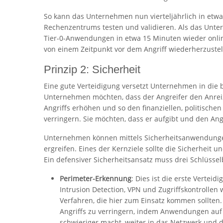
So kann das Unternehmen nun vierteljährlich in etwa
Rechenzentrums testen und validieren. Als das Unte
Tier-0-Anwendungen in etwa 15 Minuten wieder onlin
von einem Zeitpunkt vor dem Angriff wiederherzustel
Prinzip 2: Sicherheit
Eine gute Verteidigung versetzt Unternehmen in die be
Unternehmen möchten, dass der Angreifer den Anreiz f
Angriffs erhöhen und so den finanziellen, politische
verringern. Sie möchten, dass er aufgibt und den Angr
Unternehmen können mittels Sicherheitsanwendun
ergreifen. Eines der Kernziele sollte die Sicherheit
Ein defensiver Sicherheitsansatz muss drei Schlüsse
Perimeter-Erkennung
: Dies ist die erste Verteid
Intrusion Detection, VPN und Zugriffskontrollen 
Verfahren, die hier zum Einsatz kommen sollten.
Angriffs zu verringern, indem Anwendungen auf 
schwieriger macht, weiter in das Netzwerk und