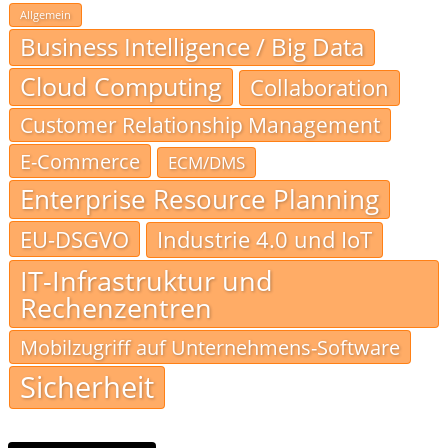
Allgemein
Business Intelligence / Big Data
Cloud Computing
Collaboration
Customer Relationship Management
E-Commerce
ECM/DMS
Enterprise Resource Planning
EU-DSGVO
Industrie 4.0 und IoT
IT-Infrastruktur und
Rechenzentren
Mobilzugriff auf Unternehmens-Software
Sicherheit