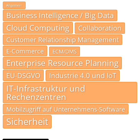
Allgemein
Business Intelligence / Big Data
Cloud Computing
Collaboration
Customer Relationship Management
E-Commerce
ECM/DMS
Enterprise Resource Planning
EU-DSGVO
Industrie 4.0 und IoT
IT-Infrastruktur und
Rechenzentren
Mobilzugriff auf Unternehmens-Software
Sicherheit