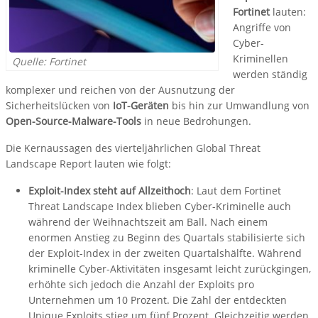
Fortinet
lauten:
Angriffe von
Cyber-
Kriminellen
Quelle: Fortinet
werden ständig
komplexer und reichen von der Ausnutzung der
Sicherheitslücken von
IoT-Geräten
bis hin zur Umwandlung von
Open-Source-Malware-Tools
in neue Bedrohungen.
Die Kernaussagen des vierteljährlichen Global Threat
Landscape Report lauten wie folgt:
Exploit-Index steht auf Allzeithoch
: Laut dem Fortinet
Threat Landscape Index blieben Cyber-Kriminelle auch
während der Weihnachtszeit am Ball. Nach einem
enormen Anstieg zu Beginn des Quartals stabilisierte sich
der Exploit-Index in der zweiten Quartalshälfte. Während
kriminelle Cyber-Aktivitäten insgesamt leicht zurückgingen,
erhöhte sich jedoch die Anzahl der Exploits pro
Unternehmen um 10 Prozent. Die Zahl der entdeckten
Unique Exploits stieg um fünf Prozent. Gleichzeitig werden