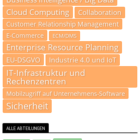
Cloud Computing
Collaboration
Customer Relationship Management
E-Commerce
ECM/DMS
Enterprise Resource Planning
EU-DSGVO
Industrie 4.0 und IoT
IT-Infrastruktur und
Rechenzentren
Mobilzugriff auf Unternehmens-Software
Sicherheit
ALLE ABTEILUNGEN