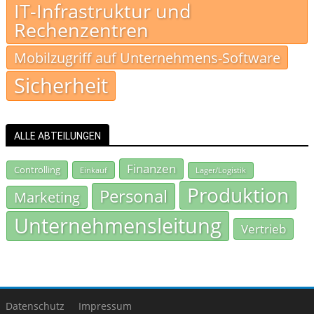
IT-Infrastruktur und
Rechenzentren
Mobilzugriff auf Unternehmens-Software
Sicherheit
ALLE ABTEILUNGEN
Finanzen
Controlling
Einkauf
Lager/Logistik
Produktion
Personal
Marketing
Unternehmensleitung
Vertrieb
Datenschutz
Impressum