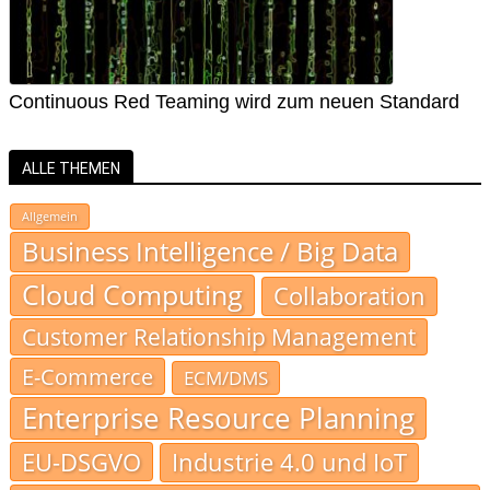
Continuous Red Teaming wird zum neuen Standard
ALLE THEMEN
Allgemein
Business Intelligence / Big Data
Cloud Computing
Collaboration
Customer Relationship Management
E-Commerce
ECM/DMS
Enterprise Resource Planning
EU-DSGVO
Industrie 4.0 und IoT