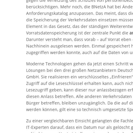
gegen die Verletzung des Schutzes von personenbezo
berücksichtigen. Mehr noch, die BNetzA hat bei Änd
Anforderungskatalog anzupassen. Das meint, dass d
die Speicherung der Verkehrsdaten einsetzen müsse
Element in das Gesetz, das der ständigen Weiterentw
Vorratsdatenspeicherung ist der zentrale Punkt die
a
Darunter versteht man, dass vorab – auf Vorrat eben
Nachhinein ausgelesen werden. Einmal gespeichert hi
zugegriffen werden konnte, auch auf die Daten von 
Moderne Technologien gehen da jetzt einen Schritt we
Lösungen bei den drei großen Netzanbietern Deutsch
GmbH. Sie realisieren ein verschlüsseltes „Einfriere
Zugriff auf die Leseschlüssel erhalten kann, auch ni
Lesezugriff geben, kann dieser nur anlassbezogen erf
diesen Anlass betreffen. Alle anderen Verkehrsdaten
Bürger betreffen, bleiben unzugänglich. Da die auf d
werden können, gilt eine so technisch umgesetzte Sp
Zu einer vergleichbaren Einsicht gelangten die Fach
IT-Experten darauf, dass ein Datum nur als gelöscht