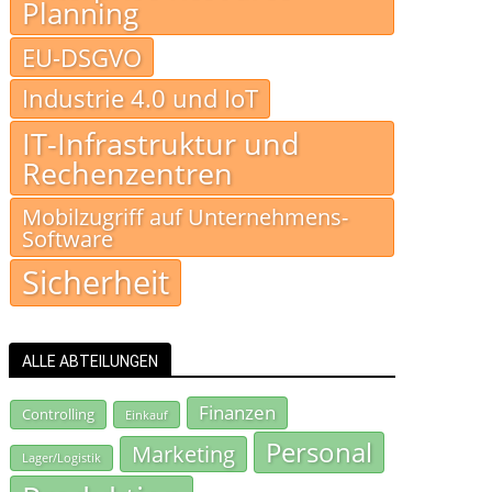
Planning
EU-DSGVO
Industrie 4.0 und IoT
IT-Infrastruktur und
Rechenzentren
Mobilzugriff auf Unternehmens-
Software
Sicherheit
ALLE ABTEILUNGEN
Finanzen
Controlling
Einkauf
Personal
Marketing
Lager/Logistik