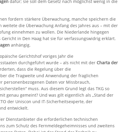
lagen
dafür; sie soll dem Gesetz nach möglichst wenig in die
einen fordern stärkere Überwachung, manche speichern die
h weitete die Überwachung Anfang des Jahres aus – mit der
mpfung einnehmen zu wollen. Die Niederlande hingegen
Gericht in Den Haag hat sie für verfassungswidrig erklärt.
lagen
anhängig.
opäische Gerichtshof voriges Jahr die
dsstaaten durchgeführt wurde – als nicht mit der
Charta der
orderten, dass die Regelung über die
über die Tragweite und Anwendung der fraglichen
r personenbezogenen Daten vor Missbrauch,
icherstellen“ muss. Aus diesem Grund legt das TKG so
mit genau gemeint? Und was gilt eigentlich als „Stand der
 CTO der Uniscon und IT-Sicherheitsexperte, der
nd entwickelt.
der Dienstanbieter die erforderlichen technischen
ens zum Schutz des Fernmeldegeheimnisses und zweitens