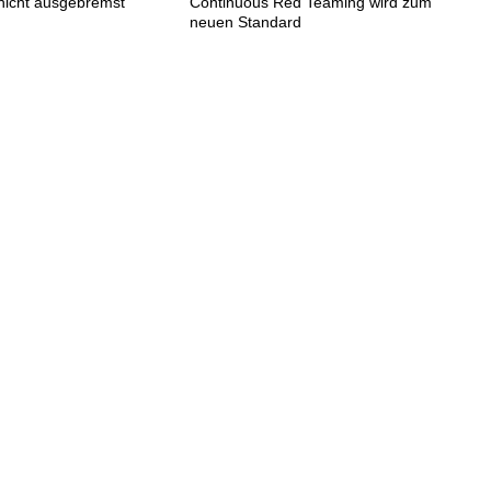
 nicht ausgebremst
Continuous Red Teaming wird zum
neuen Standard