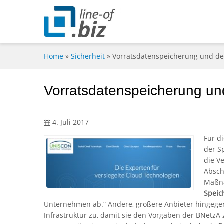
Home
»
Sicherheit
»
Vorratsdatenspeicherung und de
Vorratsdatenspeicherung un
4. Juli 2017
Für d
der S
die V
Absch
Maßna
Speic
Unternehmen ab.“ Andere, größere Anbieter hingegen 
Infrastruktur zu, damit sie den Vorgaben der BNetz