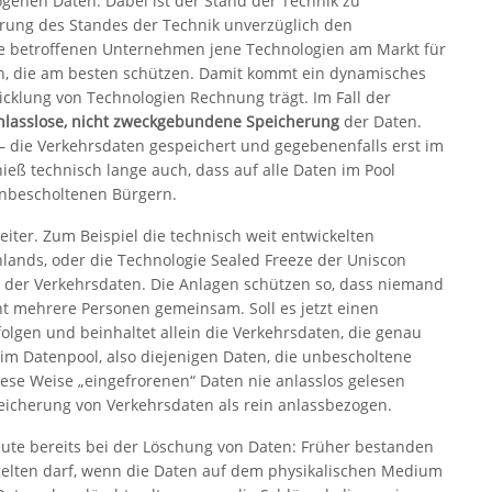
genen Daten. Dabei ist der Stand der Technik zu
erung des Standes der Technik unverzüglich den
ie betroffenen Unternehmen jene Technologien am Markt für
n, die am besten schützen. Damit kommt ein dynamisches
icklung von Technologien Rechnung trägt. Im Fall der
nlasslose, nicht zweckgebundene Speicherung
der Daten.
 – die Verkehrsdaten gespeichert und gegebenenfalls erst im
eß technisch lange auch, dass auf alle Daten im Pool
unbescholtenen Bürgern.
iter. Zum Beispiel die technisch weit entwickelten
lands, oder die Technologie Sealed Freeze der Uniscon
n“ der Verkehrsdaten. Die Anlagen schützen so, dass niemand
cht mehrere Personen gemeinsam. Soll es jetzt einen
olgen und beinhaltet allein die Verkehrsdaten, die genau
 im Datenpool, also diejenigen Daten, die unbescholtene
iese Weise „eingefrorenen“ Daten nie anlasslos gelesen
eicherung von Verkehrsdaten als rein anlassbezogen.
leute bereits bei der Löschung von Daten: Früher bestanden
 gelten darf, wenn die Daten auf dem physikalischen Medium