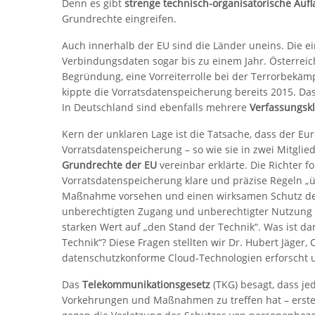
Denn es gibt
strenge technisch-organisatorische Auf
Grundrechte eingreifen.
Auch innerhalb der EU sind die Länder uneins. Die 
Verbindungsdaten sogar bis zu einem Jahr. Österreic
Begründung, eine Vorreiterrolle bei der Terrorbekä
kippte die Vorratsdatenspeicherung bereits 2015. Das 
In Deutschland sind ebenfalls mehrere
Verfassungsk
Kern der unklaren Lage ist die Tatsache, dass der Eur
Vorratsdatenspeicherung – so wie sie in zwei Mitglie
Grundrechte der EU
vereinbar erklärte. Die Richter f
Vorratsdatenspeicherung klare und präzise Regeln „
Maßnahme vorsehen und einen wirksamen Schutz de
unberechtigten Zugang und unberechtigter Nutzung s
starken Wert auf „den Stand der Technik“. Was ist da
Technik“? Diese Fragen stellten wir Dr. Hubert Jäger,
datenschutzkonforme Cloud-Technologien erforscht u
Das
Telekommunikationsgesetz
(TKG) besagt, dass je
Vorkehrungen und Maßnahmen zu treffen hat – erst