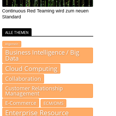
Continuous Red Teaming wird zum neuen
Standard
ALLE THEMEN
Allgemein
Business Intelligence / Big
Data
Cloud Computing
Collaboration
Customer Relationship
Management
E-Commerce
ECM/DMS
Enterprise Resource