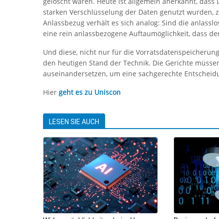
gelöscht waren. Heute ist allgemein anerkannt, dass D
starken Verschlüsselung der Daten genutzt wurden, 
Anlassbezug verhält es sich analog: Sind die anlassl
eine rein anlassbezogene Auftaumöglichkeit, dass de
Und diese, nicht nur für die Vorratsdatenspeicherun
den heutigen Stand der Technik. Die Gerichte müssen
auseinandersetzen, um eine sachgerechte Entscheidu
Hier
geht es zu Uniscon
LESEN SIE AUCH