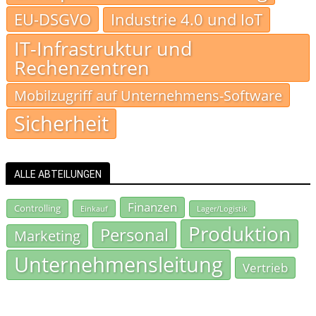
EU-DSGVO
Industrie 4.0 und IoT
IT-Infrastruktur und
Rechenzentren
Mobilzugriff auf Unternehmens-Software
Sicherheit
ALLE ABTEILUNGEN
Finanzen
Controlling
Einkauf
Lager/Logistik
Produktion
Personal
Marketing
Unternehmensleitung
Vertrieb