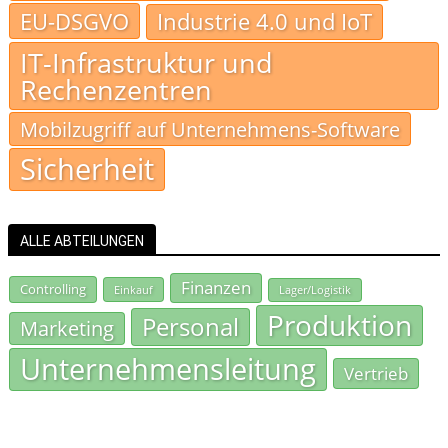
EU-DSGVO
Industrie 4.0 und IoT
IT-Infrastruktur und
Rechenzentren
Mobilzugriff auf Unternehmens-Software
Sicherheit
ALLE ABTEILUNGEN
Finanzen
Controlling
Einkauf
Lager/Logistik
Produktion
Personal
Marketing
Unternehmensleitung
Vertrieb