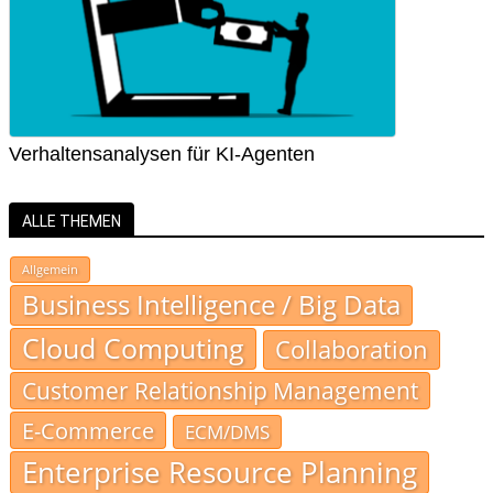
Verhaltensanalysen für KI-Agenten
ALLE THEMEN
Allgemein
Business Intelligence / Big Data
Cloud Computing
Collaboration
Customer Relationship Management
E-Commerce
ECM/DMS
Enterprise Resource Planning