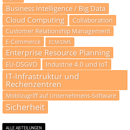
Business Intelligence / Big Data
Cloud Computing
Collaboration
Customer Relationship Management
E-Commerce
ECM/DMS
Enterprise Resource Planning
EU-DSGVO
Industrie 4.0 und IoT
IT-Infrastruktur und
Rechenzentren
Mobilzugriff auf Unternehmens-Software
Sicherheit
ALLE ABTEILUNGEN