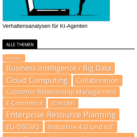
Verhaltensanalysen für KI-Agenten
ALLE THEMEN
Allgemein
Business Intelligence / Big Data
Cloud Computing
Collaboration
Customer Relationship Management
E-Commerce
ECM/DMS
Enterprise Resource Planning
EU-DSGVO
Industrie 4.0 und IoT