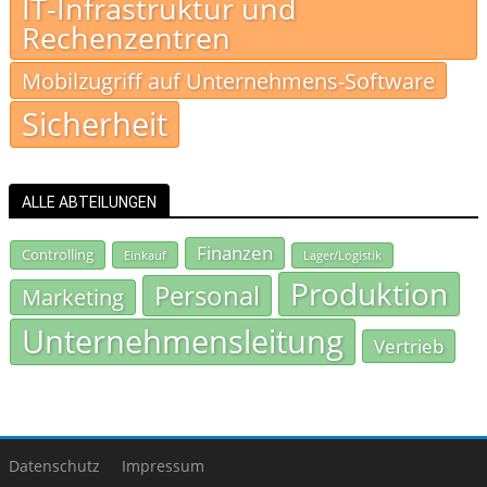
IT-Infrastruktur und
Rechenzentren
Mobilzugriff auf Unternehmens-Software
Sicherheit
ALLE ABTEILUNGEN
Finanzen
Controlling
Einkauf
Lager/Logistik
Produktion
Personal
Marketing
Unternehmensleitung
Vertrieb
Datenschutz
Impressum