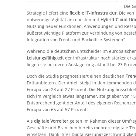
Die G
Strategie liefert eine
flexible IT-Infrastruktur
. Die von
notwendige Agilität am ehesten mit
Hybrid-Cloud-U
Nutzung neuer Funktionen, Anwendungen und Ressour
äußerst wichtige Plattform zur Verbindung von beste
Integration von Front- und Backoffice-Systemen“.
Während die deutschen Entscheider im europäischen
Leistungsfähigkeit
der Infrastruktur noch stärker erk
liegen sie bei deren Auslagerung aktuell bei 23 Proz
Doch die Studie prognostiziert einen deutlichen
Tren
Drittanbietern. Der Anteil steigt in den kommenden d
Europa von 23 auf 27 Prozent. Die Nutzung ausschlie
sich im Vergleich etwas langsamer, steigt aber von 15
Entsprechend geht der Anteil des eigenen Rechenzen
Europa von 65 auf 57 Prozent.
Als
digitale Vorreiter
gelten im Rahmen dieser Umfrage
Geschäfte und Branchen bereits mehrere digitale Te
einsetzen. Dank ihrer Digitalisierungsgeschwindigkei