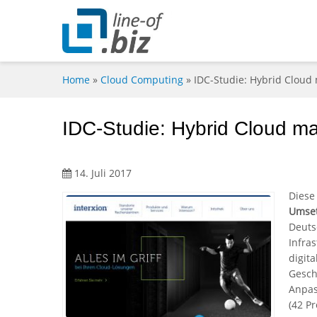
Home
»
Cloud Computing
»
IDC-Studie: Hybrid Cloud
IDC-Studie: Hybrid Cloud m
14. Juli 2017
Diese
Umse
Deuts
Infra
digit
Gesch
Anpas
(42 Pr