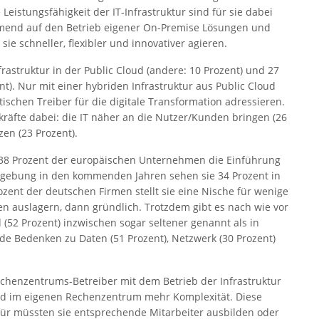
Leistungsfähigkeit der IT-Infrastruktur sind für sie dabei
hmend auf den Betrieb eigener On-Premise Lösungen und
e schneller, flexibler und innovativer agieren.
frastruktur in der Public Cloud (andere: 10 Prozent) und 27
t). Nur mit einer hybriden Infrastruktur aus Public Cloud
ischen Treiber für die digitale Transformation adressieren.
kräfte dabei: die IT näher an die Nutzer/Kunden bringen (26
en (23 Prozent).
38 Prozent der europäischen Unternehmen die Einführung
Umgebung in den kommenden Jahren sehen sie 34 Prozent in
zent der deutschen Firmen stellt sie eine Nische für wenige
n auslagern, dann gründlich. Trotzdem gibt es nach wie vor
(52 Prozent) inzwischen sogar seltener genannt als in
nde Bedenken zu Daten (51 Prozent), Netzwerk (30 Prozent)
Rechenzentrums-Betreiber mit dem Betrieb der Infrastruktur
oud im eigenen Rechenzentrum mehr Komplexität. Diese
ür müssten sie entsprechende Mitarbeiter ausbilden oder