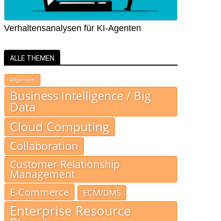
Verhaltensanalysen für KI-Agenten
ALLE THEMEN
Allgemein
Business Intelligence / Big
Data
Cloud Computing
Collaboration
Customer Relationship
Management
E-Commerce
ECM/DMS
Enterprise Resource