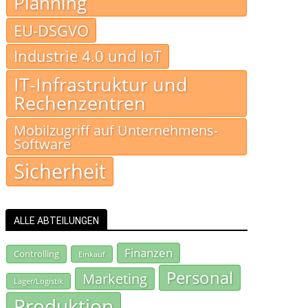
Planning
EU-DSGVO
Industrie 4.0 und IoT
IT-Infrastruktur und
Rechenzentren
Mobilzugriff auf Unternehmens-
Software
Sicherheit
ALLE ABTEILUNGEN
Finanzen
Controlling
Einkauf
Personal
Marketing
Lager/Logistik
Produktion